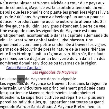
Rhin entre Bingen et Worms. Nichée au cœur du « pays aux
mille collines », Mayence est la capitale allemande du vin.
Depuis que les Romains ont planté les premières vignes il y a
plus de 2 000 ans, Mayence a développé un amour pour ce
délicieux produit comme aucune autre ville allemande. Sur
la rive gauche du Rhin, les vignes s'étendent à perte de vue.
Une escapade dans les vignobles de Mayence est donc
pratiquement incontournable dans la capitale allemande du
vin – la Great Wine Capital Mainz | Rheinhessen. Une
promenade, voire une petite randonnée à travers les vignes,
permet de découvrir de près la nature de la Hesse rhénane
et le lien étroit qui unit la région au vin. Bien sûr, il ne faut
pas manquer de déguster un bon verre de vin dans l'un des
nombreux domaines viticoles ou tavernes de la région.
Great Wine Capitals
Les vignobles de Mayence
Les vignerons de Mayence dans le vignoble
Les vignobles de Mayence se trouvent tous dans la région de
Nierstein. La viticulture est principalement pratiquée dans
les quartiers de Mayence Hechtsheim, Laubenheim et
Ebersheim. La superficie cultivée est répartie sur plusieurs
parcelles individuelles, qui appartiennent toutes au grand
vignoble Mainzer Sankt Alban. À Mayence Bretzenheim se