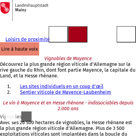
Vers
la
Accéder au contenu
page
d'accueil
Loisirs de proximité
lire à haute voix
Vignobles de Mayence
Découvrez la plus grande région viticole d'Allemagne sur la
rive gauche du Rhin, dont font partie Mayence, la capitale du
Land, et la Hesse rhénane.
Les sites individuels en un coup d'œil
Sentier viticole de Mayence-Laubenheim
Le vin à Mayence et en Hesse rhénane - indissociables depuis
2.000 ans
Vignobles
Avec ses 26 500 hectares de vignobles, la Hesse rhénane est
la plus grande région viticole d'Allemagne. Plus de 3 500
exploitations viticoles sont implantées dans la boucle du