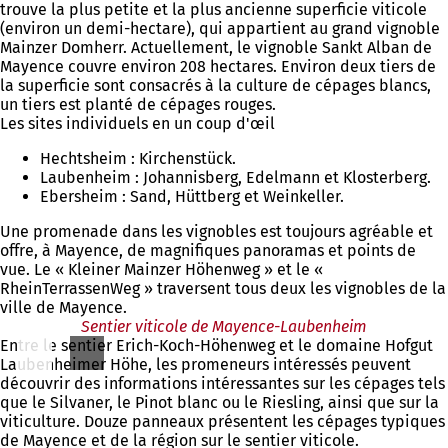
trouve la plus petite et la plus ancienne superficie viticole
(environ un demi-hectare), qui appartient au grand vignoble
Mainzer Domherr. Actuellement, le vignoble Sankt Alban de
Mayence couvre environ 208 hectares. Environ deux tiers de
la superficie sont consacrés à la culture de cépages blancs,
un tiers est planté de cépages rouges.
Les sites individuels en un coup d'œil
Hechtsheim : Kirchenstück.
Laubenheim : Johannisberg, Edelmann et Klosterberg.
Ebersheim : Sand, Hüttberg et Weinkeller.
Une promenade dans les vignobles est toujours agréable et
offre, à Mayence, de magnifiques panoramas et points de
vue. Le « Kleiner Mainzer Höhenweg » et le «
RheinTerrassenWeg » traversent tous deux les vignobles de la
ville de Mayence.
Sentier viticole de Mayence-Laubenheim
Entre le sentier Erich-Koch-Höhenweg et le domaine Hofgut
Laubenheimer Höhe, les promeneurs intéressés peuvent
découvrir des informations intéressantes sur les cépages tels
que le Silvaner, le Pinot blanc ou le Riesling, ainsi que sur la
viticulture. Douze panneaux présentent les cépages typiques
de Mayence et de la région sur le sentier viticole.