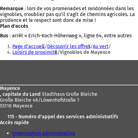
Remarque
: lors de vos promenades et randonnées dans les
vignobles, n'oubliez pas qu'il s'agit de chemins agricoles. La
prudence et le respect sont donc de mise !
Plan d'accès
Bus
: arrêt « Erich-Koch-Höhenweg », ligne 64, entre autres
Vous
Page d'accueil
Découvrir les offres
Au vert
êtes
Loisirs de proximité
Vignobles de Mayence
ici
Pied
:
de
page
Mayence
, capitale du Land
Stadthaus Große Bleiche
Große Bleiche 46/Löwenhofstraße 1
55116 Mayence
115 - Numéro d'appel des services administratifs
Accès rapide
Organisation administrative