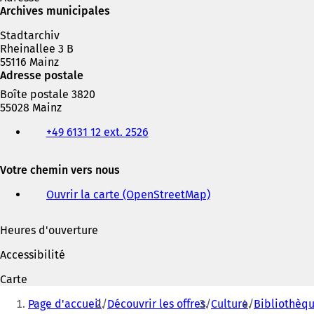
Archives municipales
Stadtarchiv
Rheinallee 3 B
55116 Mainz
Adresse postale
Boîte postale 3820
55028 Mainz
Téléphone,
+49 6131 12 ext. 2526
fax
et
adresse
Votre chemin vers nous
électronique
Ouvrir la carte (OpenStreetMap)
(
S
'
Heures d'ouverture
o
u
Accessibilité
v
r
Carte
e
Vous
d
Page d'accueil
Découvrir les offres
Culture
Bibliothèqu