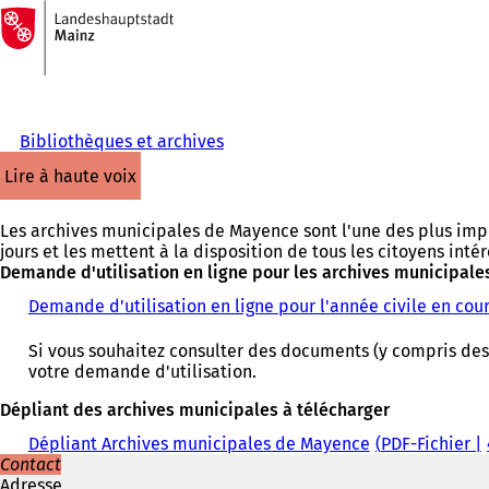
Vers
la
Accéder au contenu
page
d'accueil
Bibliothèques et archives
lire à haute voix
Les archives municipales de Mayence sont l'une des plus imp
jours et les mettent à la disposition de tous les citoyens intér
Demande d'utilisation en ligne pour les archives municipale
Demande d'utilisation en ligne pour l'année civile en cou
Si vous souhaitez consulter des documents (y compris des 
votre demande d'utilisation.
Dépliant des archives municipales à télécharger
Dépliant Archives municipales de Mayence
PDF
-Fichier
Contact
Adresse