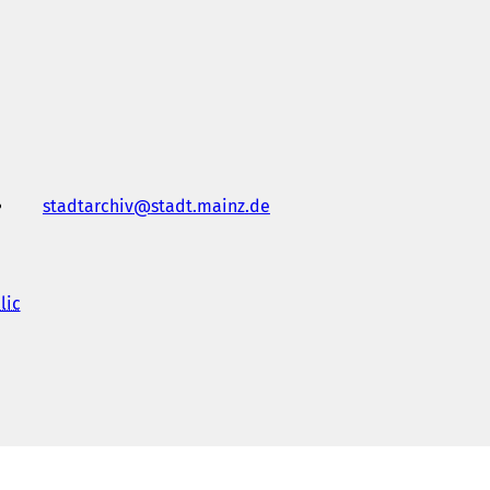
stadtarchiv
stadt.mainz
de
lic
(
S
'
o
u
v
r
e
d