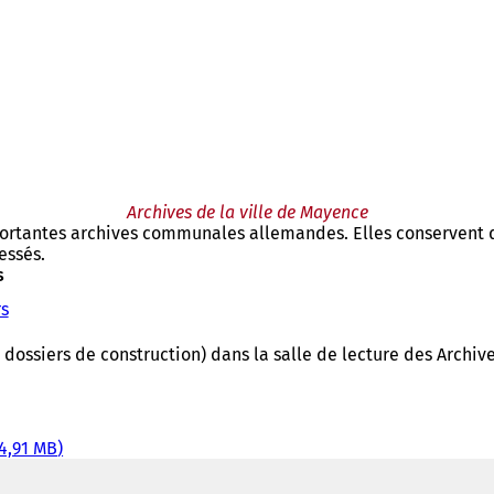
Archives de la ville de Mayence
ortantes archives communales allemandes. Elles conservent d
essés.
s
rs
(
S
'
dossiers de construction) dans la salle de lecture des Archiv
o
u
v
r
4,91 MB
e
d