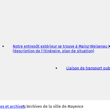
a
n
s
u
n
n
o
u
v
e
Notre entrepôt extérieur se trouve à Mainz-Weisenau !
l
(description de l'itinéraire, plan de situation)
(
o
S
n
'
g
o
l
Liaison de transport pub
u
e
v
t
r
)
e
d
a
n
s
es et archives
Archives de la ville de Mayence
u