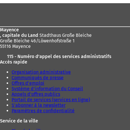
êtes
a
n
Pied
ici
s
de
:
u
page
n
n
Mayence
o
, capitale du Land
Stadthaus Große Bleiche
u
Große Bleiche 46/Löwenhofstraße 1
v
55116 Mayence
e
l
115 - Numéro d'appel des services administratifs
o
Accès rapide
n
g
Organisation administrative
l
Communiqués de presse
e
Offres d'emploi
t
Système d'information du Conseil
)
Appels d'offres publics
Portail de services (services en ligne)
S'abonner à la newsletter
Paramètres de confidentialité
Service de la ville