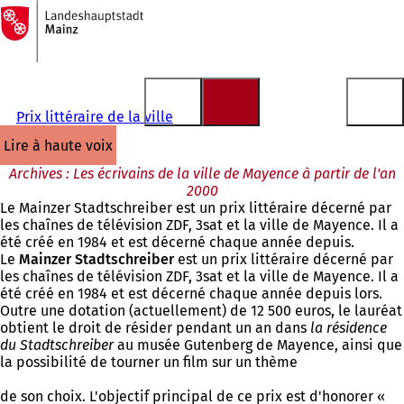
Vers
la
Accéder au contenu
page
d'accueil
Prix littéraire de la ville
lire à haute voix
Archives : Les écrivains de la ville de Mayence à partir de l'an
2000
Le Mainzer Stadtschreiber est un prix littéraire décerné par
les chaînes de télévision ZDF, 3sat et la ville de Mayence. Il a
été créé en 1984 et est décerné chaque année depuis.
Le
Mainzer Stadtschreiber
est un prix littéraire décerné par
les chaînes de télévision ZDF, 3sat et la ville de Mayence. Il a
été créé en 1984 et est décerné chaque année depuis lors.
Outre une dotation (actuellement) de 12 500 euros, le lauréat
obtient le droit de résider pendant un an dans
la résidence
du Stadtschreiber
au musée Gutenberg de Mayence, ainsi que
la possibilité de tourner un film sur un thème
de son choix. L'objectif principal de ce prix est d'honorer «