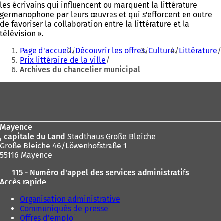
les écrivains qui influencent ou marquent la littérature
germanophone par leurs œuvres et qui s'efforcent en outre
de favoriser la collaboration entre la littérature et la
télévision ».
Vous
Page d'accueil
Découvrir les offres
Culture
Littérature
êtes
Prix littéraire de la ville
Archives du chancelier municipal
ici
:
Pied
de
page
Mayence
, capitale du Land
Stadthaus Große Bleiche
Große Bleiche 46/Löwenhofstraße 1
55116 Mayence
115 - Numéro d'appel des services administratifs
Accès rapide
Organisation administrative
Communiqués de presse
Offres d'emploi