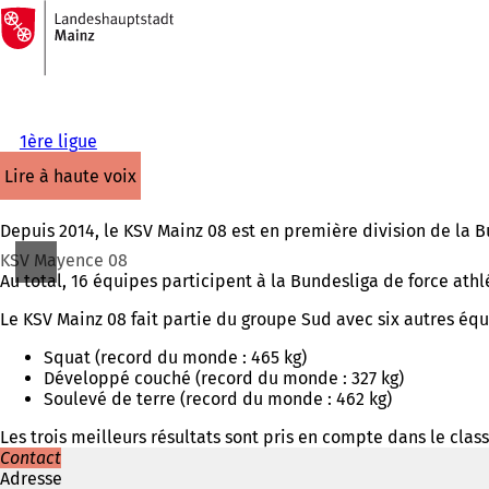
Vers
la
Accéder au contenu
page
d'accueil
1ère ligue
lire à haute voix
Depuis 2014, le KSV Mainz 08 est en première division de la 
KSV Mayence 08
Au total, 16 équipes participent à la Bundesliga de force athl
Le KSV Mainz 08 fait partie du groupe Sud avec six autres équ
Squat (record du monde : 465 kg)
Développé couché (record du monde : 327 kg)
Soulevé de terre (record du monde : 462 kg)
Les trois meilleurs résultats sont pris en compte dans le cla
Contact
Adresse