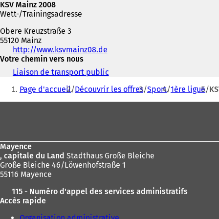
KSV Mainz 2008
Wett-/Trainingsadresse
Obere Kreuzstraße 3
55120 Mainz
Téléphone,
http://www.ksvmainz08.de
(
fax
Votre chemin vers nous
S
et
'
Liaison de transport public
(
adresse
o
Vous
S
électronique
u
Page d'accueil
Découvrir les offres
Sport
1ère ligue
KS
'
êtes
v
o
r
Pied
ici
u
e
v
de
:
d
r
a
page
e
n
d
Mayence
s
a
, capitale du Land
Stadthaus Große Bleiche
u
n
Große Bleiche 46/Löwenhofstraße 1
n
s
55116 Mayence
n
u
o
115 - Numéro d'appel des services administratifs
n
u
Accès rapide
n
v
o
e
Organisation administrative