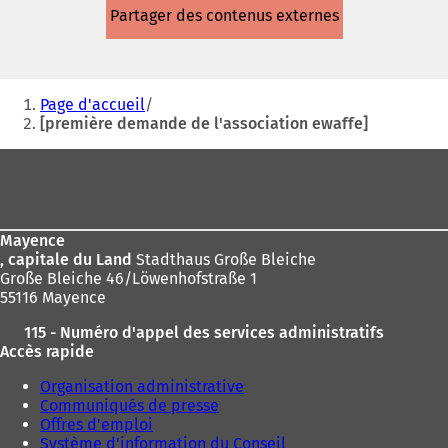
dans
Partager des contenus externes
un
nouvel
onglet)
Vous
Page d'accueil
êtes
[première demande de l'association ewaffe]
ici
Pied
:
de
page
Mayence
, capitale du Land
Stadthaus Große Bleiche
Große Bleiche 46/Löwenhofstraße 1
55116 Mayence
115 - Numéro d'appel des services administratifs
Accès rapide
Organisation administrative
Communiqués de presse
Offres d'emploi
Système d'information du Conseil