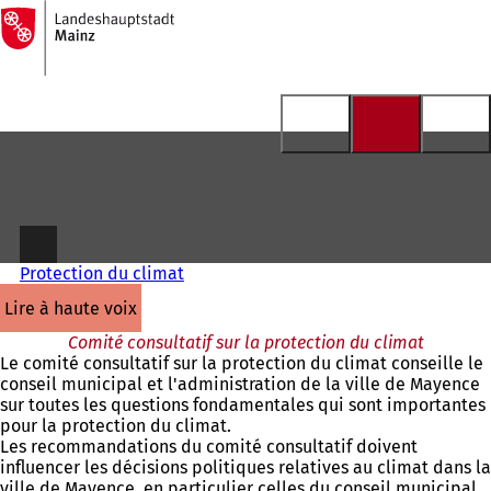
Vers
la
Accéder au contenu
page
d'accueil
Protection du climat
lire à haute voix
Comité consultatif sur la protection du climat
Le comité consultatif sur la protection du climat conseille le
conseil municipal et l'administration de la ville de Mayence
sur toutes les questions fondamentales qui sont importantes
pour la protection du climat.
Les recommandations du comité consultatif doivent
influencer les décisions politiques relatives au climat dans la
ville de Mayence, en particulier celles du conseil municipal,