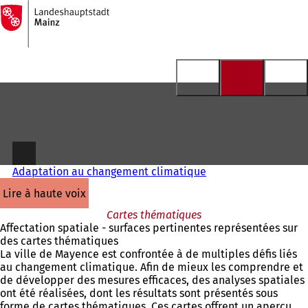
Vers
la
Accéder au contenu
page
d'accueil
Adaptation au changement climatique
lire à haute voix
Cartes thématiques
Affectation spatiale - surfaces pertinentes représentées sur
des cartes thématiques
La ville de Mayence est confrontée à de multiples défis liés
au changement climatique. Afin de mieux les comprendre et
de développer des mesures efficaces, des analyses spatiales
ont été réalisées, dont les résultats sont présentés sous
forme de cartes thématiques. Ces cartes offrent un aperçu