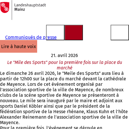
Vers
la
Accéder au contenu
page
d'accueil
Communiqués de presse
lire à haute voix
21. avril 2026
Le "Mile des Sports" pour la première fois sur la place du
marché
Le dimanche 26 avril 2026, le "Meile des Sports" aura lieu à
partir de 12h00 sur la place du marché devant la cathédrale
de Mayence. Lors de cet événement organisé par
l'association sportive de la ville de Mayence, de nombreux
clubs de la scène sportive de Mayence se présenteront à
nouveau. Le mile sera inauguré par le maire et adjoint aux
sports Daniel Köbler ainsi que par le président de la
fédération sportive de la Hesse rhénane, Klaus Kuhn et l'hôte
Alexander Reinemann de l'association sportive de la ville de
Mayence.
Pour la première fois, l'événement se déroule en