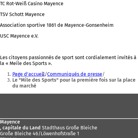
TC Rot-Weiß Casino Mayence
TSV Schott Mayence
Association sportive 1861 de Mayence-Gonsenheim
USC Mayence e.V.
Les citoyens passionnés de sport sont cordialement invités à
la « Meile des Sports ».
Vous
Page d'accueil
Communiqués de presse
êtes
Le "Mile des Sports" pour la première fois sur la place
du marché
ici
:
Pied
de
page
Mayence
, capitale du Land
Stadthaus Große Bleiche
Große Bleiche 46/Löwenhofstraße 1