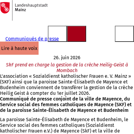
Vers
la
Accéder au contenu
page
d'accueil
Communiqués de presse
lire à haute voix
26. juin 2026
SkF prend en charge la gestion de la crèche Heilig-Geist à
Mombach
L'association « Sozialdienst katholischer Frauen e. V. Mainz »
(SKF) ainsi que la paroisse Sainte-Élisabeth de Mayence et
Budenheim conviennent de transférer la gestion de la crèche
Heilig Geist à compter du 1er juillet 2026.
Communiqué de presse conjoint de la ville de Mayence, du
Service social des femmes catholiques de Mayence (SKF) et
de la paroisse Sainte-Élisabeth de Mayence et Budenheim
La paroisse Sainte-Élisabeth de Mayence et Budenheim, le
Service social des femmes catholiques (Sozialdienst
katholischer Frauen e.V.) de Mayence (SkF) et la ville de