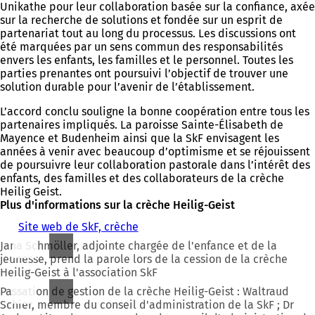
Unikathe pour leur collaboration basée sur la confiance, axée
sur la recherche de solutions et fondée sur un esprit de
partenariat tout au long du processus. Les discussions ont
été marquées par un sens commun des responsabilités
envers les enfants, les familles et le personnel. Toutes les
parties prenantes ont poursuivi l’objectif de trouver une
solution durable pour l’avenir de l’établissement.
L’accord conclu souligne la bonne coopération entre tous les
partenaires impliqués. La paroisse Sainte-Élisabeth de
Mayence et Budenheim ainsi que la SkF envisagent les
années à venir avec beaucoup d’optimisme et se réjouissent
de poursuivre leur collaboration pastorale dans l’intérêt des
enfants, des familles et des collaborateurs de la crèche
Heilig Geist.
Plus d'informations sur la crèche Heilig-Geist
Site web de SkF, crèche
(
S
Jana Schmöller, adjointe chargée de l'enfance et de la
'
jeunesse, prend la parole lors de la cession de la crèche
o
Heilig-Geist à l'association SkF
u
Passation de gestion de la crèche Heilig-Geist : Waltraud
v
Schier, membre du conseil d'administration de la SkF ; Dr
r