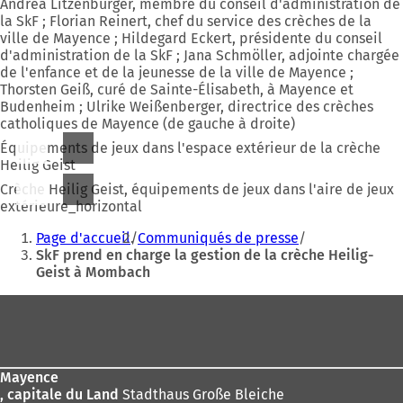
Andrea Litzenburger, membre du conseil d'administration de
e
la SkF ; Florian Reinert, chef du service des crèches de la
d
ville de Mayence ; Hildegard Eckert, présidente du conseil
a
d'administration de la SkF ; Jana Schmöller, adjointe chargée
n
de l'enfance et de la jeunesse de la ville de Mayence ;
s
Thorsten Geiß, curé de Sainte-Élisabeth, à Mayence et
u
Budenheim ; Ulrike Weißenberger, directrice des crèches
n
catholiques de Mayence (de gauche à droite)
n
o
Équipements de jeux dans l'espace extérieur de la crèche
u
Heilig Geist
v
Crèche Heilig Geist, équipements de jeux dans l'aire de jeux
e
extérieure_horizontal
l
Vous
o
Page d'accueil
Communiqués de presse
n
êtes
SkF prend en charge la gestion de la crèche Heilig-
g
Geist à Mombach
ici
l
e
:
Pied
t
de
)
page
Mayence
, capitale du Land
Stadthaus Große Bleiche