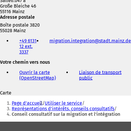
Salle6.047 a
Große Bleiche 46
55116 Mainz
Adresse postale
Boîte postale 3820
55028 Mainz
Téléphone,
+49 6131
migration.integration
stadt.mainz
de
fax
12 ext.
et
3337
adresse
électronique
Votre chemin vers nous
Ouvrir la carte
Liaison de transport
(OpenStreetMap)
(
public
(
S
S
'
'
Carte
o
o
Vous
u
u
Page d'accueil
Utiliser le service
v
v
êtes
Représentations d'intérêts, conseils consultatifs
r
r
Conseil consultatif sur la migration et l'intégration
ici
e
e
d
d
:
Pied
a
a