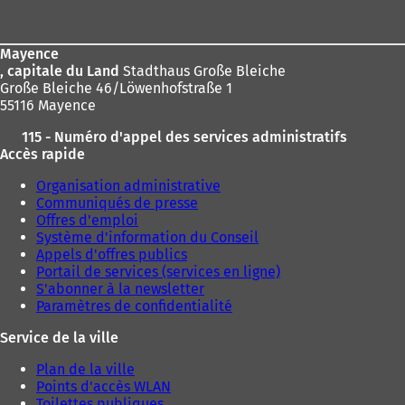
de
n
n
s
s
page
u
u
Mayence
n
n
, capitale du Land
Stadthaus Große Bleiche
n
n
Große Bleiche 46/Löwenhofstraße 1
o
o
55116 Mayence
u
u
v
v
115 - Numéro d'appel des services administratifs
e
e
Accès rapide
l
l
o
o
Organisation administrative
n
n
Communiqués de presse
g
g
Offres d'emploi
l
l
Système d'information du Conseil
e
e
Appels d'offres publics
t
t
Portail de services (services en ligne)
)
)
S'abonner à la newsletter
Paramètres de confidentialité
Service de la ville
Plan de la ville
Points d'accès WLAN
Toilettes publiques