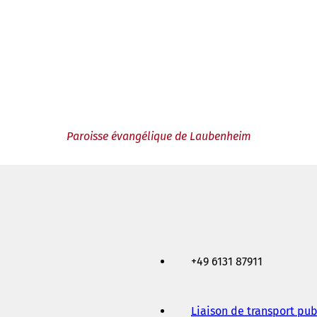
Paroisse évangélique de Laubenheim
+49 6131 87911
Liaison de transport pub