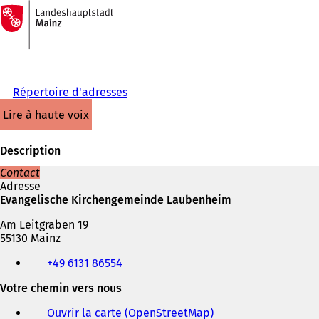
Vers
la
Accéder au contenu
page
d'accueil
Répertoire d'adresses
lire à haute voix
Description
Contact
Adresse
Evangelische Kirchengemeinde Laubenheim
Am Leitgraben 19
55130 Mainz
Téléphone,
+49 6131 86554
fax
et
Votre chemin vers nous
adresse
électronique
Ouvrir la carte (OpenStreetMap)
(