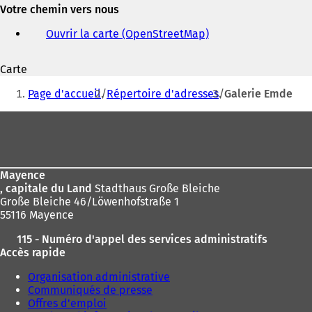
et
Votre chemin vers nous
adresse
électronique
Ouvrir la carte (OpenStreetMap)
(
S
'
Carte
o
Vous
u
Page d'accueil
Répertoire d'adresses
Galerie Emde
v
êtes
r
Pied
ici
e
de
d
:
a
page
n
Mayence
s
, capitale du Land
Stadthaus Große Bleiche
u
Große Bleiche 46/Löwenhofstraße 1
n
55116 Mayence
n
o
115 - Numéro d'appel des services administratifs
u
Accès rapide
v
e
Organisation administrative
l
Communiqués de presse
o
Offres d'emploi
n