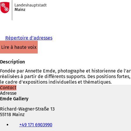
Vers
la
Accéder au contenu
page
d'accueil
Répertoire d'adresses
lire à haute voix
Description
Fondée par Annette Emde, photographe et historienne de l'art
réalisées à partir de différents supports. Des positions fort
le cadre d'expositions individuelles et thématiques.
Contact
Adresse
Emde Gallery
Richard-Wagner-Straße 13
55118 Mainz
Téléphone,
+49 171 6903990
fax