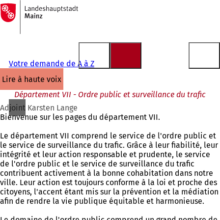
Vers
la
Accéder au contenu
page
d'accueil
Votre demande de A à Z
lire à haute voix
Département VII - Ordre public et surveillance du trafic
Adjoint Karsten Lange
Bienvenue sur les pages du département VII.
Le département VII comprend le service de l'ordre public et
le service de surveillance du trafic. Grâce à leur fiabilité, leur
intégrité et leur action responsable et prudente, le service
de l'ordre public et le service de surveillance du trafic
contribuent activement à la bonne cohabitation dans notre
ville. Leur action est toujours conforme à la loi et proche des
citoyens, l'accent étant mis sur la prévention et la médiation
afin de rendre la vie publique équitable et harmonieuse.
Le domaine de l'ordre public comprend un grand nombre de