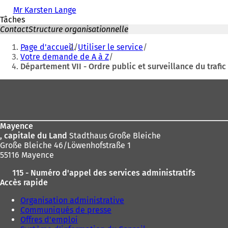
Mr Karsten Lange
Tâches
Contact
Structure organisationnelle
Vous
Page d'accueil
Utiliser le service
êtes
Votre demande de A à Z
Département VII - Ordre public et surveillance du trafic
ici
:
Pied
de
page
Mayence
, capitale du Land
Stadthaus Große Bleiche
Große Bleiche 46/Löwenhofstraße 1
55116 Mayence
115 - Numéro d'appel des services administratifs
Accès rapide
Organisation administrative
Communiqués de presse
Offres d'emploi