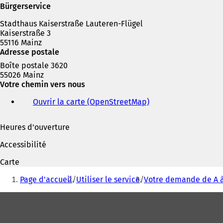
s
n
Bürgerservice
u
s
n
Stadthaus Kaiserstraße Lauteren-Flügel
u
n
Kaiserstraße 3
n
o
55116 Mainz
n
u
Adresse postale
o
v
u
Boîte postale 3620
e
v
55026 Mainz
l
e
Votre chemin vers nous
o
l
n
o
Ouvrir la carte (OpenStreetMap)
(
g
n
S
l
g
'
e
Heures d'ouverture
l
o
t
e
u
Accessibilité
)
t
v
)
r
Carte
e
Vous
d
Page d'accueil
Utiliser le service
Votre demande de A à
êtes
a
n
Pied
ici
s
de
:
u