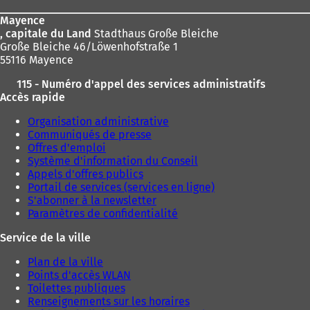
page
n
n
Mayence
o
, capitale du Land
Stadthaus Große Bleiche
u
Große Bleiche 46/Löwenhofstraße 1
v
55116 Mayence
e
l
115 - Numéro d'appel des services administratifs
o
Accès rapide
n
g
Organisation administrative
l
Communiqués de presse
e
Offres d'emploi
t
Système d'information du Conseil
)
Appels d'offres publics
Portail de services (services en ligne)
S'abonner à la newsletter
Paramètres de confidentialité
Service de la ville
Plan de la ville
Points d'accès WLAN
Toilettes publiques
Renseignements sur les horaires