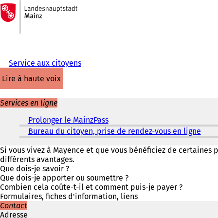
Vers
la
Accéder au contenu
page
d'accueil
Service aux citoyens
lire à haute voix
Services en ligne
Prolonger le MainzPass
(
S
Bureau du citoyen, prise de rendez-vous en ligne
(
'
S
o
'
Si vous vivez à Mayence et que vous bénéficiez de certaines pr
u
o
différents avantages.
v
u
Que dois-je savoir ?
r
v
Que dois-je apporter ou soumettre ?
e
r
Combien cela coûte-t-il et comment puis-je payer ?
d
e
Formulaires, fiches d'information, liens
a
d
Contact
n
a
Adresse