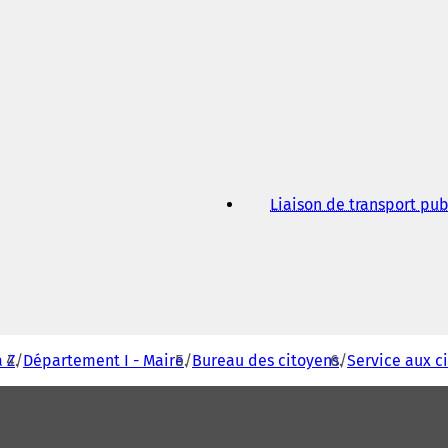
Liaison de transport pub
 Z
Département I - Maire
Bureau des citoyens
Service aux c