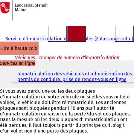
Vers
la
Accéder au contenu
page
d'accueil
Service d'immatriculation des véhicules (Zulassungsstelle)
lire à haute voix
Véhicules : changer de numéro d'immatriculation
Services en ligne
Immatriculation des véhicules et administration des
permis de conduire, prise de rendez-vous en ligne
(
S
'
Si vous avez perdu une ou les deux plaques
o
d'immatriculation de votre véhicule ou si elles vous ont été
u
volées, le véhicule doit être réimmatriculé. Les anciennes
v
plaques sont bloquées pendant 10 ans par l'autorité
r
d'immatriculation en raison de la perte/du vol des plaques.
e
Dans la mesure où les deux plaques d'immatriculation ont
d
été perdues, il faut toujours partir du principe qu'il s'agit
a
d'un vol et non d'une perte des plaques.