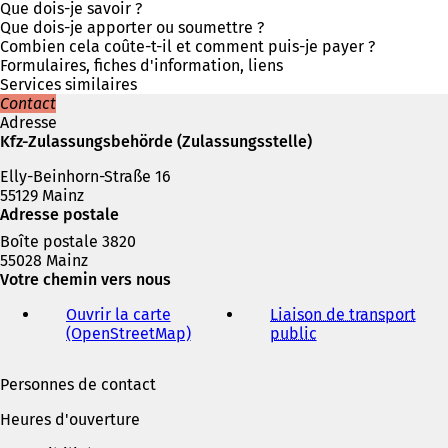
n
Que dois-je savoir ?
s
Que dois-je apporter ou soumettre ?
u
Combien cela coûte-t-il et comment puis-je payer ?
n
Formulaires, fiches d'information, liens
n
Services similaires
o
Contact
u
Adresse
v
Kfz-Zulassungsbehörde (Zulassungsstelle)
e
Elly-Beinhorn-Straße 16
l
55129 Mainz
o
Adresse postale
n
g
Boîte postale 3820
l
55028 Mainz
e
Votre chemin vers nous
t
)
Ouvrir la carte
Liaison de transport
(OpenStreetMap)
(
public
(
S
S
'
'
Personnes de contact
o
o
u
u
Heures d'ouverture
v
v
r
r