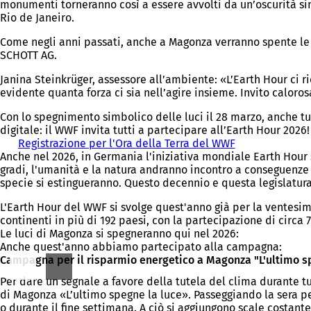
monumenti torneranno così a essere avvolti da un’oscurità sim
Rio de Janeiro.
Come negli anni passati, anche a Magonza verranno spente le lu
SCHOTT AG.
Janina Steinkrüger, assessore all’ambiente: «L’Earth Hour ci 
evidente quanta forza ci sia nell’agire insieme. Invito caloro
Con lo spegnimento simbolico delle luci il 28 marzo, anche tut
digitale: il WWF invita tutti a partecipare all’Earth Hour 2026!
Registrazione per l'Ora della Terra del WWF
(
Anche nel 2026, in Germania l'iniziativa mondiale Earth Hour 
S
gradi, l'umanità e la natura andranno incontro a conseguenze c
i
specie si estingueranno. Questo decennio e questa legislatura s
a
p
L'Earth Hour del WWF si svolge quest'anno già per la ventesima 
r
continenti in più di 192 paesi, con la partecipazione di circa 
e
Le luci di Magonza si spegneranno qui nel 2026:
i
Anche quest'anno abbiamo partecipato alla campagna:
n
Campagna per il risparmio energetico a Magonza "L'ultimo s
u
n
Per dare un segnale a favore della tutela del clima durante tu
a
di Magonza «L’ultimo spegne la luce». Passeggiando la sera per
n
o durante il fine settimana. A ciò si aggiungono scale costant