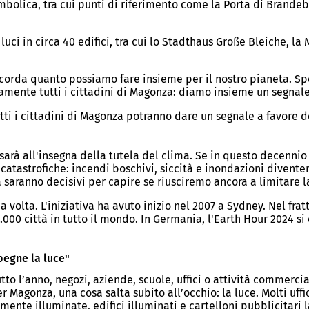
bolica, tra cui punti di riferimento come la Porta di Brandebu
ci in circa 40 edifici, tra cui lo Stadthaus Große Bleiche, la 
ricorda quanto possiamo fare insieme per il nostro pianeta. Sp
samente tutti i cittadini di Magonza: diamo insieme un segnale
ti i cittadini di Magonza potranno dare un segnale a favore de
sarà all'insegna della tutela del clima. Se in questo decennio
atastrofiche: incendi boschivi, siccità e inondazioni diventera
aranno decisivi per capire se riusciremo ancora a limitare la c
volta. L'iniziativa ha avuto inizio nel 2007 a Sydney. Nel fratt
7.000 città in tutto il mondo. In Germania, l'Earth Hour 2024 s
pegne la luce"
tto l’anno, negozi, aziende, scuole, uffici o attività commerci
 Magonza, una cosa salta subito all’occhio: la luce. Molti uff
emente illuminate, edifici illuminati e cartelloni pubblicitar