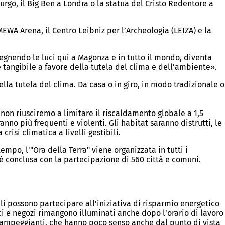
rgo, il Big Ben a Londra o la statua del Cristo Redentore a
MEWA Arena, il Centro Leibniz per l’Archeologia (LEIZA) e la
egnendo le luci qui a Magonza e in tutto il mondo, diventa
 tangibile a favore della tutela del clima e dell’ambiente».
lla tutela del clima. Da casa o in giro, in modo tradizionale o
 non riusciremo a limitare il riscaldamento globale a 1,5
nno più frequenti e violenti. Gli habitat saranno distrutti, le
risi climatica a livelli gestibili.
empo, l'"Ora della Terra" viene organizzata in tutti i
i è conclusa con la partecipazione di 560 città e comuni.
ali possono partecipare all’iniziativa di risparmio energetico
ici e negozi rimangono illuminati anche dopo l'orario di lavoro
i lampeggianti, che hanno poco senso anche dal punto di vista