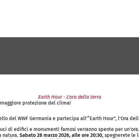
Earth Hour - L'ora della terra
a maggiore protezione del clima!
o del WWF Germania e partecipa all’“Earth Hour”, l’Ora della T
le luci di edifici e monumenti famosi verranno spente per un’o
a natura.
Sabato 28 marzo 2026, alle ore 20:30,
spegnerete le lu