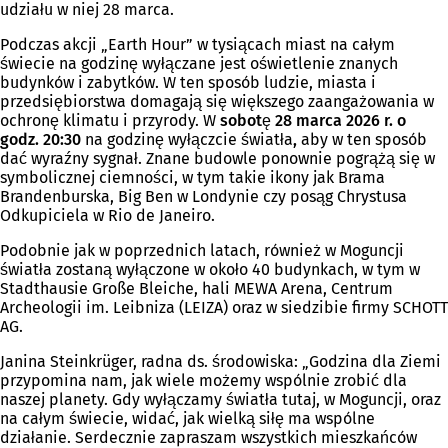
udziału w niej 28 marca.
Podczas akcji „Earth Hour” w tysiącach miast na całym
świecie na godzinę wyłączane jest oświetlenie znanych
budynków i zabytków. W ten sposób ludzie, miasta i
przedsiębiorstwa domagają się większego zaangażowania w
ochronę klimatu i przyrody. W
sobotę 28 marca 2026 r. o
godz. 20:30
na godzinę wyłączcie światła
,
aby w ten sposób
dać wyraźny sygnał. Znane budowle ponownie pogrążą się w
symbolicznej ciemności, w tym takie ikony jak Brama
Brandenburska, Big Ben w Londynie czy posąg Chrystusa
Odkupiciela w Rio de Janeiro.
Podobnie jak w poprzednich latach, również w Moguncji
światła zostaną wyłączone w około 40 budynkach, w tym w
Stadthausie Große Bleiche, hali MEWA Arena, Centrum
Archeologii im. Leibniza (LEIZA) oraz w siedzibie firmy SCHOTT
AG.
Janina Steinkrüger, radna ds. środowiska: „Godzina dla Ziemi
przypomina nam, jak wiele możemy wspólnie zrobić dla
naszej planety. Gdy wyłączamy światła tutaj, w Moguncji, oraz
na całym świecie, widać, jak wielką siłę ma wspólne
działanie. Serdecznie zapraszam wszystkich mieszkańców