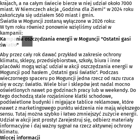
krajach, a na całym świecie bierze w niej udział około 7000
e
miast. W Niemczech akcja „Godzina dla Ziemi” w 2024 roku
j
zakończyła się udziałem 560 miast i gmin.
k
Światła w Moguncji zostaną wyłączone w 2026 roku:
a
W tym roku również ponownie wzięliśmy udział w
r
kampanii:
c
Kampania oszczędzania energii w Moguncji "Ostatni gasi
i
światło"
e
)
Aby przez cały rok dawać przykład w zakresie ochrony
klimatu, sklepy, przedsiębiorstwa, szkoły, biura i inne
placówki mogą wziąć udział w akcji oszczędzania energii w
Moguncji pod hasłem „Ostatni gasi światło”. Podczas
wieczornego spaceru po Moguncji jedna rzecz od razu rzuca
się w oczy: światło. Wiele biur i sklepów jest nadal mocno
oświetlonych nawet po godzinach pracy lub w weekendy. Do
tego dochodzą stale rozjaśnione klatki schodowe,
podświetlone budynki i migające tablice reklamowe, które
nawet z marketingowego punktu widzenia nie mają większego
sensu. Tutaj można szybko i łatwo zmniejszyć zużycie energii.
Udział w akcji jest prosty! Zarejestruj się, odbierz materiały
informacyjne i daj ważny sygnał na rzecz aktywnej ochrony
klimatu.
Więcej informacji