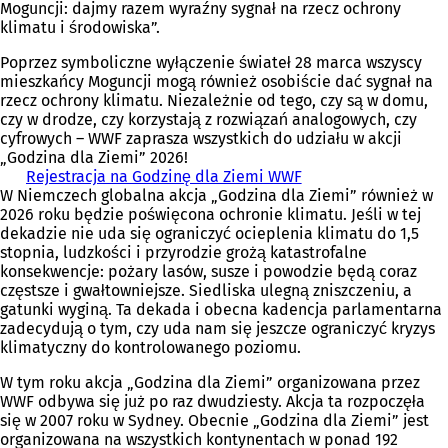
Moguncji: dajmy razem wyraźny sygnał na rzecz ochrony
klimatu i środowiska”.
Poprzez symboliczne wyłączenie świateł 28 marca wszyscy
mieszkańcy Moguncji mogą również osobiście dać sygnał na
rzecz ochrony klimatu. Niezależnie od tego, czy są w domu,
czy w drodze, czy korzystają z rozwiązań analogowych, czy
cyfrowych – WWF zaprasza wszystkich do udziału w akcji
„Godzina dla Ziemi” 2026!
Rejestracja na Godzinę dla Ziemi WWF
(
W Niemczech globalna akcja „Godzina dla Ziemi” również w
O
2026 roku będzie poświęcona ochronie klimatu. Jeśli w tej
t
dekadzie nie uda się ograniczyć ocieplenia klimatu do 1,5
w
stopnia, ludzkości i przyrodzie grożą katastrofalne
i
konsekwencje: pożary lasów, susze i powodzie będą coraz
e
częstsze i gwałtowniejsze. Siedliska ulegną zniszczeniu, a
r
gatunki wyginą. Ta dekada i obecna kadencja parlamentarna
a
zadecydują o tym, czy uda nam się jeszcze ograniczyć kryzys
s
klimatyczny do kontrolowanego poziomu.
i
ę
W tym roku akcja „Godzina dla Ziemi” organizowana przez
w
WWF odbywa się już po raz dwudziesty. Akcja ta rozpoczęła
n
się w 2007 roku w Sydney. Obecnie „Godzina dla Ziemi” jest
o
organizowana na wszystkich kontynentach w ponad 192
w