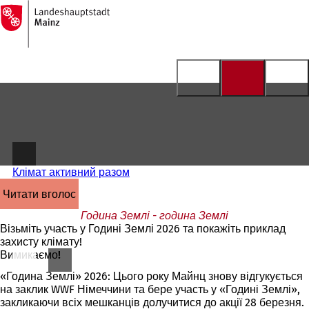
На
головну
Перейти до змісту
сторінку
Клімат активний разом
читати вголос
Година Землі - година Землі
Візьміть участь у Годині Землі 2026 та покажіть приклад
захисту клімату!
Вимикаємо!
«Година Землі» 2026: Цього року Майнц знову відгукується
на заклик WWF Німеччини та бере участь у «Годині Землі»,
закликаючи всіх мешканців долучитися до акції 28 березня.