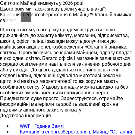
Світло в Майнці вимкнуть у 2026 році:
в
Цього року ми також знову взяли участь в акції:
і
Кампанія з енергозбереження в Майнці "Останній вимикає
й
світло"
в
к
Щоб протягом усього року продемонструвати свою
л
прихильність до захисту клімату, магазини, підприємства,
а
школи, офіси та інші заклади можуть долучитися до
д
майнцської акції з енергозбереження «Останній вимикає
ц
світло». Прогулюючись вечорами Майнцем, одразу впадає
і
в око одне: світло. Багато офісів і магазинів залишаються
)
яскраво освітленими навіть після закінчення робочого дня
або у вихідні. До цього додаються постійно освітлені
сходові клітки, підсвічені будівлі та миготливі рекламні
щити, які навіть з маркетингової точки зору не мають
особливого сенсу. У цьому випадку можна швидко та без
особливих зусиль зменшити споживання енергії.
Приєднатися дуже просто! Зареєструйтеся, отримайте
інформаційні матеріали та зробіть важливий крок на
підтримку активного захисту клімату.
Додаткова інформація
WWF - Година Землі
(
Кампанія з енергозбереження в Майнці "Останній
В