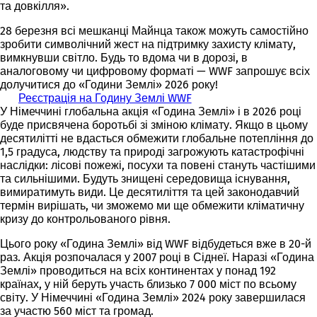
та довкілля».
28 березня всі мешканці Майнца також можуть самостійно
зробити символічний жест на підтримку захисту клімату,
вимкнувши світло. Будь то вдома чи в дорозі, в
аналоговому чи цифровому форматі — WWF запрошує всіх
долучитися до «Години Землі» 2026 року!
Реєстрація на Годину Землі WWF
(
У Німеччині глобальна акція «Година Землі» і в 2026 році
В
буде присвячена боротьбі зі зміною клімату. Якщо в цьому
і
десятилітті не вдасться обмежити глобальне потепління до
д
1,5 градуса, людству та природі загрожують катастрофічні
к
наслідки: лісові пожежі, посухи та повені стануть частішими
р
та сильнішими. Будуть знищені середовища існування,
и
вимиратимуть види. Це десятиліття та цей законодавчий
в
термін вирішать, чи зможемо ми ще обмежити кліматичну
а
кризу до контрольованого рівня.
є
т
Цього року «Година Землі» від WWF відбудеться вже в 20-й
ь
раз. Акція розпочалася у 2007 році в Сіднеї. Наразі «Година
с
Землі» проводиться на всіх континентах у понад 192
я
країнах, у ній беруть участь близько 7 000 міст по всьому
в
світу. У Німеччині «Година Землі» 2024 року завершилася
н
за участю 560 міст та громад.
о