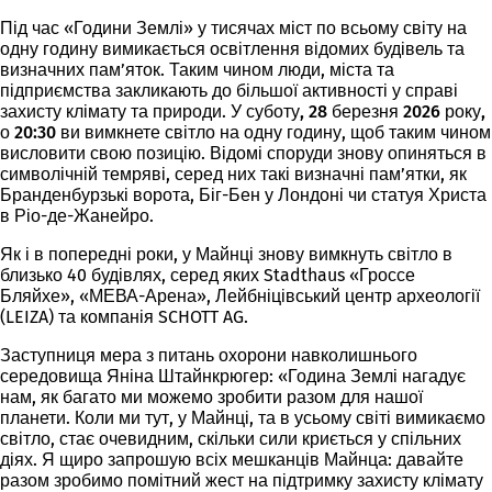
Під час «Години Землі» у тисячах міст по всьому світу на
одну годину вимикається освітлення відомих будівель та
визначних пам’яток. Таким чином люди, міста та
підприємства закликають до більшої активності у справі
захисту клімату та природи. У
суботу, 28 березня 2026 року,
о 20:30
ви вимкнете світло на одну годину, щоб таким чином
висловити свою позицію. Відомі споруди знову опиняться в
символічній темряві, серед них такі визначні пам’ятки, як
Бранденбурзькі ворота, Біг-Бен у Лондоні чи статуя Христа
в Ріо-де-Жанейро.
Як і в попередні роки, у Майнці знову вимкнуть світло в
близько 40 будівлях, серед яких Stadthaus «Гроссе
Бляйхе», «МЕВА-Арена», Лейбніцівський центр археології
(LEIZA) та компанія SCHOTT AG.
Заступниця мера з питань охорони навколишнього
середовища Яніна Штайнкрюгер: «Година Землі нагадує
нам, як багато ми можемо зробити разом для нашої
планети. Коли ми тут, у Майнці, та в усьому світі вимикаємо
світло, стає очевидним, скільки сили криється у спільних
діях. Я щиро запрошую всіх мешканців Майнца: давайте
разом зробимо помітний жест на підтримку захисту клімату