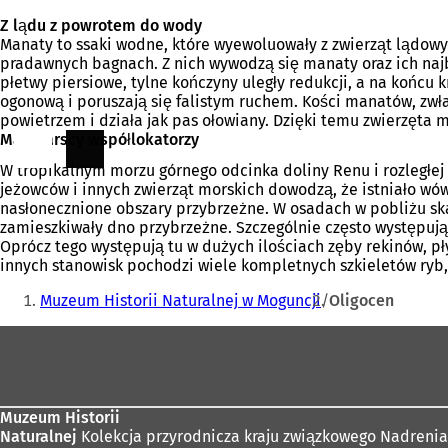
Z lądu z powrotem do wody
Manaty to ssaki wodne, które wyewoluowały z zwierząt lądowy
pradawnych bagnach. Z nich wywodzą się manaty oraz ich najbl
płetwy piersiowe, tylne kończyny uległy redukcji, a na końcu
ogonową i poruszają się falistym ruchem. Kości manatów, zw
powietrzem i działa jak pas ołowiany. Dzięki temu zwierzęta m
Marynarscy współlokatorzy
W tropikalnym morzu górnego odcinka doliny Renu i rozległej 
jeżowców i innych zwierząt morskich dowodzą, że istniało wó
nasłonecznione obszary przybrzeżne. W osadach w pobliżu ska
zamieszkiwały dno przybrzeżne. Szczególnie często występuj
Oprócz tego występują tu w dużych ilościach zęby rekinów, pł
innych stanowisk pochodzi wiele kompletnych szkieletów ryb,
Jesteś
Muzeum Historii Naturalnej w Moguncji
Oligocen
tutaj:
Obszar
stóp
Muzeum Historii
Naturalnej
Kolekcja przyrodnicza kraju związkowego Nadrenia