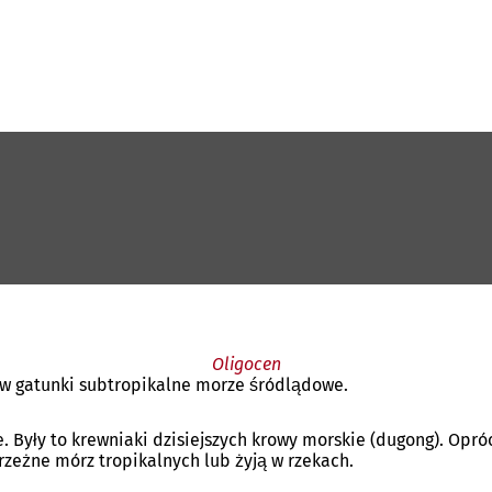
Oligocen
 w gatunki subtropikalne morze śródlądowe.
 Były to krewniaki dzisiejszych krowy morskie (dugong). Opró
rzeżne mórz tropikalnych lub żyją w rzekach.