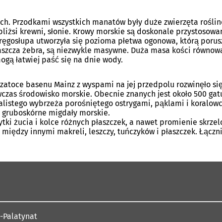
ch. Przodkami wszystkich manatów były duże zwierzęta roślino
iżsi krewni, słonie. Krowy morskie są doskonale przystosowan
 kręgosłupa utworzyła się pozioma płetwa ogonowa, którą poru
łaszcza żebra, są niezwykle masywne. Duża masa kości równo
ogą łatwiej paść się na dnie wody.
zatoce basenu Mainz z wyspami na jej przedpolu rozwinęło się
wczas środowisko morskie. Obecnie znanych jest około 500 gat
listego wybrzeża porośniętego ostrygami, pąklami i koralowc
ą gruboskórne migdały morskie.
ytki żucia i kolce różnych płaszczek, a nawet promienie skrz
 między innymi makreli, leszczy, tuńczyków i płaszczek. Łącz
-Palatynat