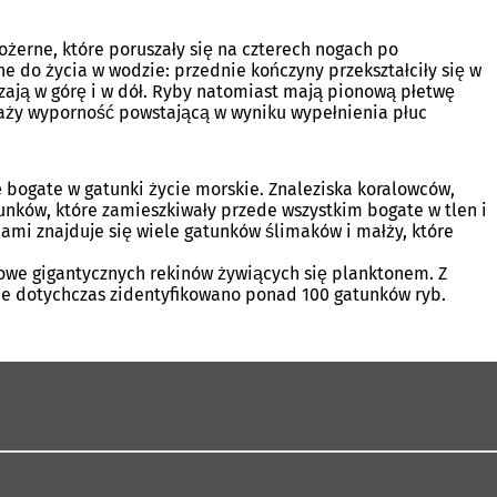
żerne, które poruszały się na czterech nogach po
e do życia w wodzie: przednie kończyny przekształciły się w
szają w górę i w dół. Ryby natomiast mają pionową płetwę
waży wyporność powstającą w wyniku wypełnienia płuc
 bogate w gatunki życie morskie. Znaleziska koralowców,
unków, które zamieszkiwały przede wszystkim bogate w tlen i
ami znajduje się wiele gatunków ślimaków i małży, które
elowe gigantycznych rekinów żywiących się planktonem. Z
nie dotychczas zidentyfikowano ponad 100 gatunków ryb.