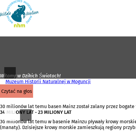
Do
strony
Przejdź do treści
głównej
Witamy w Dzikich Światach!
Muzeum Historii Naturalnej w Moguncji
czytać na głos
30 milionów lat temu basen Mainz został zalany przez bogate
34 MILIONY LAT - 23 MILIONY LAT
30 milionów lat temu w basenie Mainzu pływały krowy morskie.
(manaty). Dzisiejsze krowy morskie zamieszkują regiony przyb