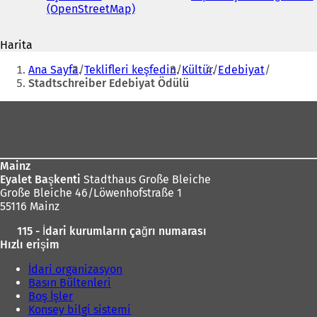
(OpenStreetMap)
(
Y
e
Harita
n
i
Buradasınız:
i
Ana Sayfa
Teklifleri keşfedin
Kültür
Edebiyat
b
i
Stadtschreiber Edebiyat Ödülü
i
r
Ayak
s
bölgesi
e
k
m
Mainz
e
Eyalet Başkenti
Stadthaus Große Bleiche
d
Große Bleiche 46/Löwenhofstraße 1
e
55116 Mainz
a
ç
ı
115 - İdari kurumların çağrı numarası
ı
l
Hızlı erişim
l
ı
ı
İdari organizasyon
r
)
Basın Bültenleri
)
Boş İşler
Konsey bilgi sistemi