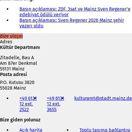
Basın açıklaması: ZDF, 3sat ve Mainz Sven Regener'e
edebiyat ödülü veriyor
Basın açıklaması: Sven Regener 2026 Mainz şehir
yazarı oldu
Bize ulaşın
Adres
Kültür Departmanı
Zitadelle, Bau A
Am 87er Denkmal
55131 Mainz
Posta adresi
P.O. Kutusu 3820
55028 Mainz
Telefon,
+49 6131
+49 6131
kulturamt
stadt.mainz
de
faks
12 ext.
12 ext.
ve
2522
3655
e-
posta
Bize giden yolunuz
adresi
Açık harita
Toplu taşıma bağlantısı
(