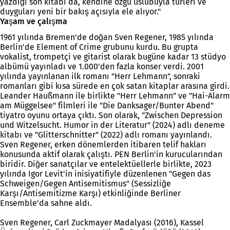
yazdığı son kitabı da, kendine özgü üslubuyla türleri ve
duyguları yeni bir bakış açısıyla ele alıyor."
Yaşam ve çalışma
1961 yılında Bremen'de doğan Sven Regener, 1985 yılında
Berlin'de Element of Crime grubunu kurdu. Bu grupta
vokalist, trompetçi ve gitarist olarak bugüne kadar 13 stüdyo
albümü yayınladı ve 1.000'den fazla konser verdi. 2001
yılında yayınlanan ilk romanı "Herr Lehmann", sonraki
romanları gibi kısa sürede en çok satan kitaplar arasına girdi.
Leander Haußmann ile birlikte "Herr Lehmann" ve "Hai-Alarm
am Müggelsee" filmleri ile "Die Danksager/Bunter Abend"
tiyatro oyunu ortaya çıktı. Son olarak, "Zwischen Depression
und Witzelsucht. Humor in der Literatur" (2024) adlı deneme
kitabı ve "Glitterschnitter" (2022) adlı romanı yayınlandı.
Sven Regener, erken dönemlerden itibaren telif hakları
konusunda aktif olarak çalıştı. PEN Berlin'in kurucularından
biridir. Diğer sanatçılar ve entelektüellerle birlikte, 2023
yılında Igor Levit'in inisiyatifiyle düzenlenen "Gegen das
Schweigen/Gegen Antisemitismus" (Sessizliğe
Karşı/Antisemitizme Karşı) etkinliğinde Berliner
Ensemble'da sahne aldı.
Sven Regener, Carl Zuckmayer Madalyası (2016), Kassel