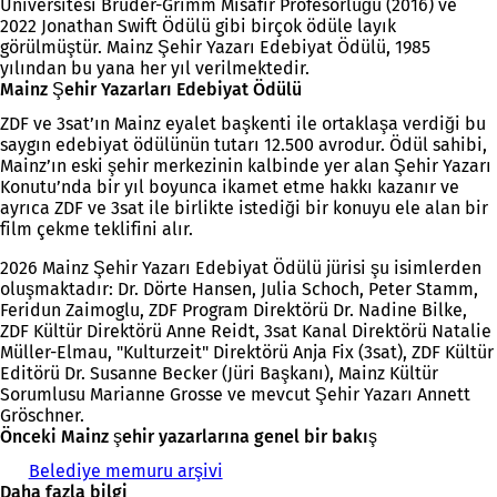
Üniversitesi Brüder-Grimm Misafir Profesörlüğü (2016) ve
2022 Jonathan Swift Ödülü gibi birçok ödüle layık
görülmüştür. Mainz Şehir Yazarı Edebiyat Ödülü, 1985
yılından bu yana her yıl verilmektedir.
Mainz Şehir Yazarları Edebiyat Ödülü
ZDF ve 3sat’ın Mainz eyalet başkenti ile ortaklaşa verdiği bu
saygın edebiyat ödülünün tutarı 12.500 avrodur. Ödül sahibi,
Mainz’ın eski şehir merkezinin kalbinde yer alan Şehir Yazarı
Konutu’nda bir yıl boyunca ikamet etme hakkı kazanır ve
ayrıca ZDF ve 3sat ile birlikte istediği bir konuyu ele alan bir
film çekme teklifini alır.
2026 Mainz Şehir Yazarı Edebiyat Ödülü jürisi şu isimlerden
oluşmaktadır: Dr. Dörte Hansen, Julia Schoch, Peter Stamm,
Feridun Zaimoglu, ZDF Program Direktörü Dr. Nadine Bilke,
ZDF Kültür Direktörü Anne Reidt, 3sat Kanal Direktörü Natalie
Müller-Elmau, "Kulturzeit" Direktörü Anja Fix (3sat), ZDF Kültür
Editörü Dr. Susanne Becker (Jüri Başkanı), Mainz Kültür
Sorumlusu Marianne Grosse ve mevcut Şehir Yazarı Annett
Gröschner.
Önceki Mainz şehir yazarlarına genel bir bakış
Belediye memuru arşivi
Daha fazla bilgi