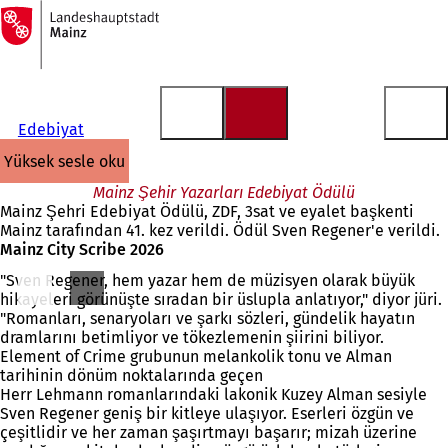
Ana
sayfaya
İçeriğe atla
Edebiyat
yüksek sesle oku
Mainz Şehir Yazarları Edebiyat Ödülü
Mainz Şehri Edebiyat Ödülü, ZDF, 3sat ve eyalet başkenti
Mainz tarafından 41. kez verildi. Ödül Sven Regener'e verildi.
Mainz City Scribe 2026
"Sven Regener, hem yazar hem de müzisyen olarak büyük
hikayeleri görünüşte sıradan bir üslupla anlatıyor," diyor jüri.
"Romanları, senaryoları ve şarkı sözleri, gündelik hayatın
dramlarını betimliyor ve tökezlemenin şiirini biliyor.
Element of Crime grubunun melankolik tonu ve Alman
tarihinin dönüm noktalarında geçen
Herr Lehmann romanlarındaki lakonik Kuzey Alman sesiyle
Sven Regener geniş bir kitleye ulaşıyor. Eserleri özgün ve
çeşitlidir ve her zaman şaşırtmayı başarır; mizah üzerine