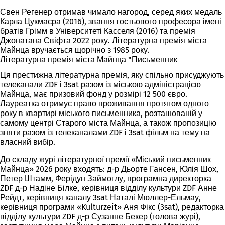
Свен Регенер отримав чимало нагород, серед яких медаль
Карла Цукмаєра (2016), звання гостьового професора імені
братів Грімм в Університеті Касселя (2016) та премія
Джонатана Свіфта 2022 року. Літературна премія міста
Майнца вручається щорічно з 1985 року.
Літературна премія міста Майнца "Письменник
Ця престижна літературна премія, яку спільно присуджують
телеканали ZDF і 3sat разом із міською адміністрацією
Майнца, має призовий фонд у розмірі 12 500 євро.
Лауреатка отримує право проживання протягом одного
року в квартирі міського письменника, розташованій у
самому центрі Старого міста Майнца, а також пропозицію
зняти разом із телеканалами ZDF і 3sat фільм на тему на
власний вибір.
До складу журі літературної премії «Міський письменник
Майнца» 2026 року входять: д-р Дьорте Гансен, Юлія Шох,
Петер Штамм, Ферідун Займоглу, програмна директорка
ZDF д-р Надіне Білке, керівниця відділу культури ZDF Анне
Рейдт, керівниця каналу 3sat Наталі Мюллер-Ельмау,
керівниця програми «Kulturzeit» Аня Фікс (3sat), редакторка
відділу культури ZDF д-р Сузанне Бекер (голова журі),