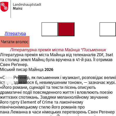
На
головну
Перейти до змісту
сторінку
Література
читати вголос
Літературна премія міста Майнца "Письменник
Літературна премія міста Майнца від телеканалів ZDF, 3sat
та столиці землі Майнц була вручена в 41-й раз. Її отримав
Свен Реґенер.
Міський писар Майнца 2026
«Свен Регенер, як письменник і музикант, розповідає великі
історії, здавалося б, невимушеним тоном», — зазначає журі.
«Його романи, сценарії та тексти пісень описують
драматичні події повсякденного життя і вловлюють поезію
життєвих спотикань. Завдяки меланхолійному звучанню
його гурту Element of Crime та лаконічному
північнонімецькому стилю його романів про
пана Леманна в часи німецьких перетворень Свен Регенер