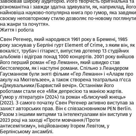
завоював широку аудиторію. Його творчість оригінальна та
різноманітна і завжди здатна здивувати, як, наприклад, його
найновіша науково-популярна книга про гумор, яка завдяки
своєму неповторному стилю дозволяє по-новому поглянути
на жанри та почуття».
Життя і робота
Свен Регенер, який народився 1961 року в Бремені, 1985
року заснував у Берліні гурт Element of Crime, з яким він, як
вокаліст, трубач і гітарист, випустив дотепер 13 студійних
альбомів і відіграв понад 1000 концертів. 2001 року вийшов
його перший роман «Гер Леманн», який швидко став
бестселером, як і наступні романи. Спільно з Леандером
Гаусманном були зняті фільми «Гер Леманн» і «Аларм про
акулу на Мюггельзее», а також створена театральна п’єса
«Дякувальники/Барвистий вечір». Останніми його
роботами стали есе «Між депресією та манією жартів.
Гумор у літературі» (2024) та роман «Блискучий жнець»
(2022). З самого початку Свен Регенер активно виступав за
захист авторських прав. Він є співзасновником PEN Berlin.
Разом з іншими митцями та інтелектуалами він виступив у
2023 році на заході «Проти мовчання/Проти
антисемітизму», ініційованому Ігорем Левітом, у
Берлінському ансамблі.