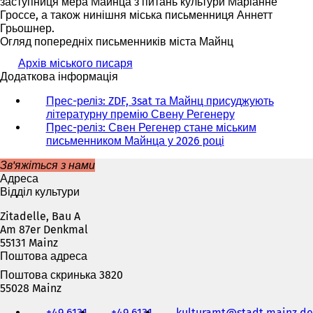
заступниця мера Майнца з питань культури Маріанне
Гроссе, а також нинішня міська письменниця Аннетт
Грьошнер.
Огляд попередніх письменників міста Майнц
Архів міського писаря
Додаткова інформація
Прес-реліз: ZDF, 3sat та Майнц присуджують
літературну премію Свену Регенеру
Прес-реліз: Свен Регенер стане міським
письменником Майнца у 2026 році
Зв'яжіться з нами
Адреса
Відділ культури
Zitadelle, Bau A
Am 87er Denkmal
55131 Mainz
Поштова адреса
Поштова скринька 3820
55028 Mainz
Телефон,
+49 6131
+49 6131
kulturamt
stadt.mainz
de