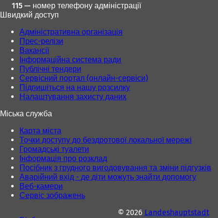
в
в
115 — номер телефону адміністрації
і
і
Швидкий доступ
й
й
в
в
Адміністративна організація
к
к
Прес-релізи
л
л
Вакансії
а
а
Інформаційна система ради
д
д
Публічні тендери
ц
ц
Сервісний портал (онлайн-сервіси)
і
і
Підпишіться на нашу розсилку
)
)
Налаштування захисту даних
Міська служба
Карта міста
Точки доступу до бездротової локальної мережі
Громадські туалети
Інформація про розклад
Посібник з грудного вигодовування та зміни підгузків
Аварійний вхід - де діти можуть знайти допомогу
Веб-камери
Сервіс зображень
© 2026
Landeshauptstadt