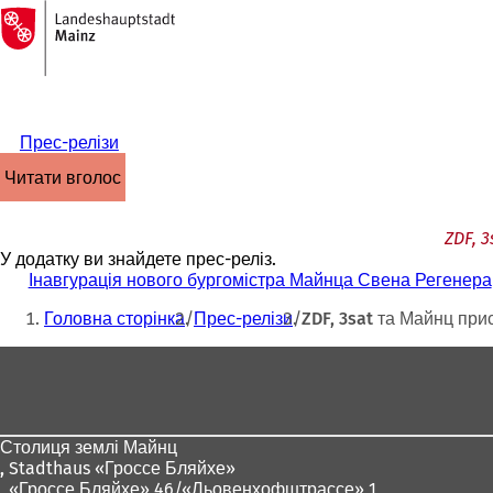
На
головну
Перейти до змісту
сторінку
Прес-релізи
читати вголос
ZDF, 
У додатку ви знайдете прес-реліз.
Інавгурація нового бургомістра Майнца Свена Регенера
Ти
Головна сторінка
Прес-релізи
ZDF, 3sat та Майнц пр
тут:
Зона
для
ніг
Столиця землі Майнц
,
Stadthaus «Гроссе Бляйхе»
, «Гроссе Бляйхе» 46/«Льовенхофштрассе» 1