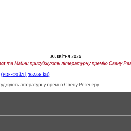
30. квітня 2026
3sat та Майнц присуджують літературну премію Свену Ре
PDF
-Файл
162,68 kB
исуджують літературну премію Свену Регенеру