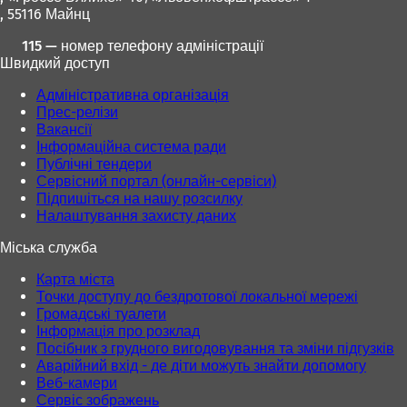
, 55116 Майнц
115 — номер телефону адміністрації
Швидкий доступ
Адміністративна організація
Прес-релізи
Вакансії
Інформаційна система ради
Публічні тендери
Сервісний портал (онлайн-сервіси)
Підпишіться на нашу розсилку
Налаштування захисту даних
Міська служба
Карта міста
Точки доступу до бездротової локальної мережі
Громадські туалети
Інформація про розклад
Посібник з грудного вигодовування та зміни підгузків
Аварійний вхід - де діти можуть знайти допомогу
Веб-камери
Сервіс зображень