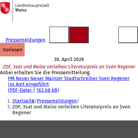
Zur
Startseite
Inhalt anspringen
Pressemeldungen
vorlesen
30. April 2026
ZDF, 3sat und Mainz verleihen Literaturpreis an Sven Regener
Anbei erhalten Sie die Pressemitteilung.
PM Neuer Neuer Mainzer Stadtschreiber Sven Regener
ins Amt eingeführt
PDF
-Datei
162,68 kB
Sie
Startseite
Pressemeldungen
befinden
ZDF, 3sat und Mainz verleihen Literaturpreis an Sven
Regener
sich
hier:
Fußbereich