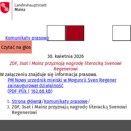
Do
strony
Przejdź do treści
głównej
Komunikaty prasowe
czytać na głos
30. kwietnia 2026
ZDF, 3sat i Mainz przyznają nagrodę literacką Svenowi
Regenerowi
W załączeniu znajduje się informacja prasowa.
PM Nowy urzędnik miejski w Moguncji Sven Regener
zainaugurował działalność
PDF
-Plik
162,68 kB
Jesteś
Strona główna
Komunikaty prasowe
tutaj:
ZDF, 3sat i Mainz przyznają nagrodę literacką Svenowi
Regenerowi
Obszar