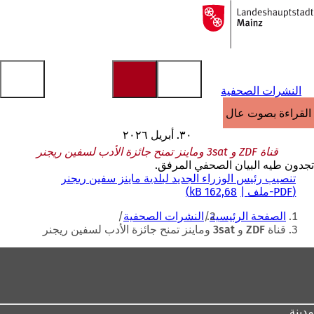
إلى
الصفحة
الانتقال إلى المحتوى
الرئيسية
النشرات الصحفية
القراءة بصوت عالٍ
٣٠. أبريل ٢٠٢٦
قناة ZDF و 3sat وماينز تمنح جائزة الأدب لسفين ريجنر
تجدون طيه البيان الصحفي المرفق.
تنصيب رئيس الوزراء الجديد لبلدية ماينز سفين ريجنر
PDF
-ملف
162,68 kB
أنت
الصفحة الرئيسية
النشرات الصحفية
هنا
قناة ZDF و 3sat وماينز تمنح جائزة الأدب لسفين ريجنر
منطقة
القدم
مدينة