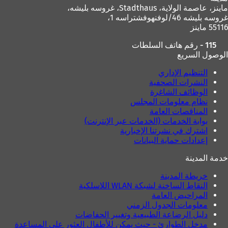
ماينز، عاصمة الولاية،
Stadthaus، غروسه بليشه،
غروسه بليشه 46/لوفنهوفشتراسه 1،
55116 ماينز
115 - رقم هاتف السلطات
الوصول السريع
التنظيم الإداري
النشرات الصحفية
الوظائف الشاغرة
نظام معلومات المجلس
المناقصات العامة
بوابة الخدمات (الخدمات عبر الإنترنت)
اشترك في نشرتنا الإخبارية
إعدادات حماية البيانات
خدمة المدينة
خريطة المدينة
النقاط الساخنة لشبكة WLAN اللاسلكية
المراحيض العامة
معلومات الجدول الزمني
دليل الرضاعة الطبيعية وتغيير الحفاضات
مدخل الطوارئ - حيث يمكن للأطفال العثور على المساعدة