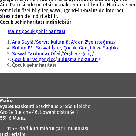
Aile Dairesi'nde ücretsiz olarak temin edilebilir. Harita ve her
semt için özel bilgiler, www.jugend-in-mainz.de internet
sitesinden de indirilebilir.
Çocuk şehir haritası indirilebilir
Mainz çocuk şehir haritası
(
Buradasınız:
Y
Ana Sayfa
Servis kullanın
A'dan Z'ye isteğiniz
e
Bölüm IV - Sosyal İşler, Çocuk, Gençlik ve Sağlık
n
Sosyal Yardımlar Ofisi
Yaşlı ve genç
i
Çocuklar ve gençler
Buluşma noktaları
b
Çocuk şehir haritası
i
r
Ayak
s
e
bölgesi
k
m
e
Mainz
d
Eyalet Başkenti
Stadthaus Große Bleiche
e
Große Bleiche 46/Löwenhofstraße 1
a
55116 Mainz
ç
115 - İdari kurumların çağrı numarası
ı
Hızlı erişim
l