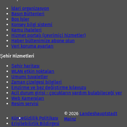
ı
İdari organizasyon
r
Basın Bültenleri
)
Boş İşler
Konsey bilgi sistemi
Kamu ihaleleri
Hizmet portalı (çevrimiçi hizmetler)
Haber bültenimize abone olun
Veri koruma ayarları
Şehir Hizmetleri
Şehir haritası
WLAN etkin noktaları
Umumi tuvaletler
Zaman çizelgesi bilgileri
Emzirme ve bez değiştirme kılavuzu
Acil durum girişi - çocukların yardım bulabileceği yer
Web Kameraları
Resim servisi
© 2026
Landeshauptstadt
Künye
Gizlilik Politikası
Mainz
Erişilebilirlik Bildirgesi