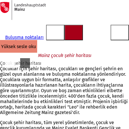
Ana
sayfaya
İçeriğe atla
Buluşma noktaları
yüksek sesle oku
Mainz çocuk şehir haritası
Çocuk şehir haritası
Çocuklar için şehir haritası, çocukları ve gençleri şehrin en
güzel oyun alanlarına ve buluşma noktalarına yönlendiriyor.
Çocuklara uygun bir formatta, anlaşılır grafikler ve
illüstrasyonlarla hazırlanan harita, çocukların ihtiyaçlarına
göre uyarlanmıştır. Oyun ve boş zaman etkinlikleri elbette
önceden titizlikle incelenmiştir. 400'den fazla çocuk, kendi
mahallelerinde bu etkinlikleri test etmiştir. Projenin işbirliği
ortağı, haritada çocuk karakteri "Leo" ile rehberlik eden
Allgemeine Zeitung Mainz gazetesi'dir.
Çocuk şehir haritası, tüm yerel yönetimlerde, çocuk ve
gençlik kurumlarında ve Mainz Eyalet Başkenti Gençlik ve