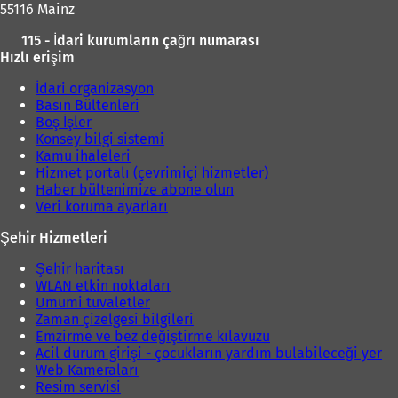
55116 Mainz
115 - İdari kurumların çağrı numarası
Hızlı erişim
İdari organizasyon
Basın Bültenleri
Boş İşler
Konsey bilgi sistemi
Kamu ihaleleri
Hizmet portalı (çevrimiçi hizmetler)
Haber bültenimize abone olun
Veri koruma ayarları
Şehir Hizmetleri
Şehir haritası
WLAN etkin noktaları
Umumi tuvaletler
Zaman çizelgesi bilgileri
Emzirme ve bez değiştirme kılavuzu
Acil durum girişi - çocukların yardım bulabileceği yer
Web Kameraları
Resim servisi