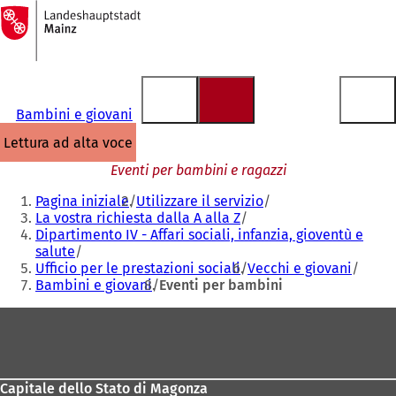
Alla
pagina
Vai al contenuto
iniziale
Bambini e giovani
lettura ad alta voce
Eventi per bambini e ragazzi
Siete
Pagina iniziale
Utilizzare il servizio
qui:
La vostra richiesta dalla A alla Z
Dipartimento IV - Affari sociali, infanzia, gioventù e
salute
Ufficio per le prestazioni sociali
Vecchi e giovani
Bambini e giovani
Eventi per bambini
Area
dei
piedi
Capitale dello Stato di Magonza