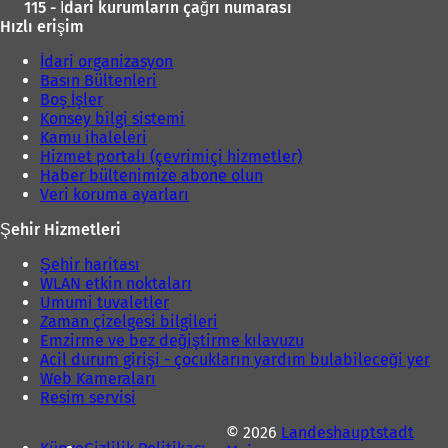
115 - İdari kurumların çağrı numarası
Hızlı erişim
İdari organizasyon
Basın Bültenleri
Boş İşler
Konsey bilgi sistemi
Kamu ihaleleri
Hizmet portalı (çevrimiçi hizmetler)
Haber bültenimize abone olun
Veri koruma ayarları
Şehir Hizmetleri
Şehir haritası
WLAN etkin noktaları
Umumi tuvaletler
Zaman çizelgesi bilgileri
Emzirme ve bez değiştirme kılavuzu
Acil durum girişi - çocukların yardım bulabileceği yer
Web Kameraları
Resim servisi
© 2026
Landeshauptstadt