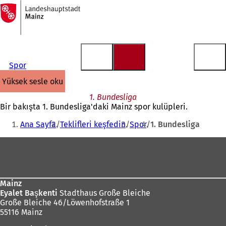
Ana
sayfaya
İçeriğe atla
Spor
yüksek sesle oku
1. Bundesliga
Bir bakışta 1. Bundesliga'daki Mainz spor kulüpleri.
Buradasınız:
Ana Sayfa
Teklifleri keşfedin
Spor
1. Bundesliga
Ayak
bölgesi
Mainz
Eyalet Başkenti
Stadthaus Große Bleiche
Große Bleiche 46/Löwenhofstraße 1
55116 Mainz