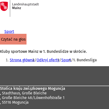
Do
strony
Przejdź do treści
głównej
Sport
czytać na głos
Kluby sportowe Mainz w 1. Bundeslidze w skrócie.
Jesteś
Strona główna
Odkryj oferty
Sport
1. Bundesliga
tutaj:
Obszar
stóp
Stolica kraju związkowego Moguncja
,
Stadthaus, Große Bleiche
, Große Bleiche 46/Löwenhofstraße 1
, 55116 Moguncja