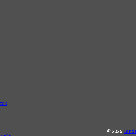
szek
© 2026
Lande