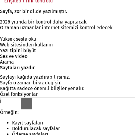
Erişilebilirlik kontrolü
(Yeni
bir
Sayfa, zor bir dilde yazılmıştır.
sekmede
açılır)
2026 yılında bir kontrol daha yapılacak.
O zaman uzmanlar internet sitemizi kontrol edecek.
Yüksek sesle oku
Web sitesinden kullanın
Yazı tipini büyüt
Ses ve video
Arama
Sayfaları yazdır
Sayfayı kağıda yazdırabilirsiniz.
Sayfa o zaman biraz değişir.
Kağıtta sadece önemli bilgiler yer alır.
Özel fonksiyonlar
İnternet sitemizde özel özellikler bulunmaktadır.
Örneğin:
Kayıt sayfaları
Doldurulacak sayfalar
Ödeme sayfaları