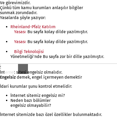
Ve görevimizdir.
Çünkü tüm kamu kurumları anlaşılır bilgiler
sunmak zorundadır.
Yasalarda şöyle yazıyor:
Rheinland-Pfalz Katılım
Yasası
(Yeni
Bu sayfa kolay dilde yazılmıştır.
bir
Yasası
sekmede
(Yeni
Bu sayfa kolay dilde yazılmıştır.
açılır)
bir
Bilgi Teknolojisi
sekmede
(Yeni
Yönetmeliği'nde Bu sayfa zor bir dille yazılmıştır.
açılır)
bir
sekmede
açılır)
Şöyle de denir:
İnternet sitesi engelsiz olmalıdır.
Engelsiz
demek, engel içermeyen demektir
İdari kurumlar şunu kontrol etmelidir:
İnternet sitemiz engelsiz mi?
Neden bazı bölümler
engelsiz olmayabilir?
İnternet sitemizde bazı özel özellikler bulunmaktadır.