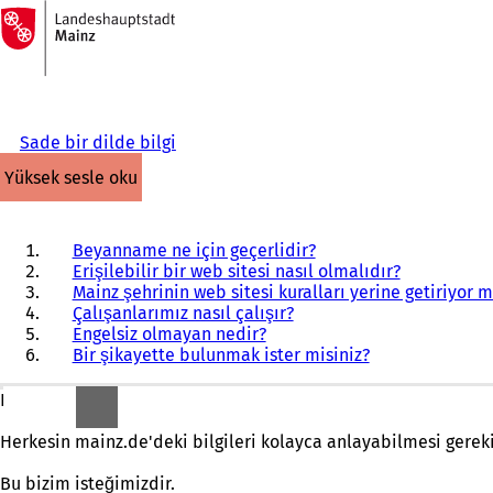
Ana
sayfaya
İçeriğe atla
Sade bir dilde bilgi
yüksek sesle oku
Beyanname ne için geçerlidir?
Erişilebilir bir web sitesi nasıl olmalıdır?
Mainz şehrinin web sitesi kuralları yerine getiriyor 
Çalışanlarımız nasıl çalışır?
Engelsiz olmayan nedir?
Bir şikayette bulunmak ister misiniz?
Herkesin mainz.de internet sitesini rahatlıkla kullanabilmesi 
Herkesin mainz.de'deki bilgileri kolayca anlayabilmesi gereki
Bu bizim isteğimizdir.