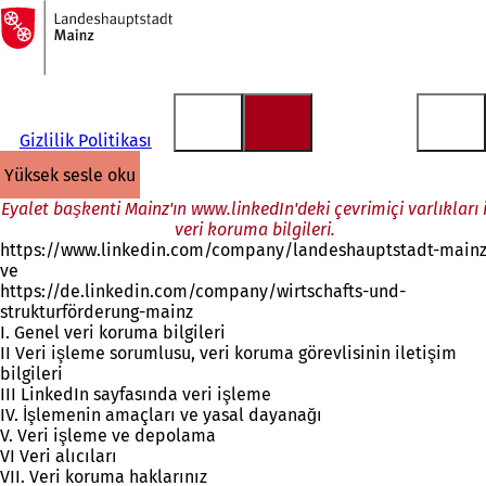
Ana
sayfaya
İçeriğe atla
Gizlilik Politikası
yüksek sesle oku
Eyalet başkenti Mainz'ın www.linkedIn'deki çevrimiçi varlıkları 
veri koruma bilgileri.
https://www.linkedin.com/company/landeshauptstadt-main
ve
https://de.linkedin.com/company/wirtschafts-und-
strukturförderung-mainz
I. Genel veri koruma bilgileri
II Veri işleme sorumlusu, veri koruma görevlisinin iletişim
bilgileri
III LinkedIn sayfasında veri işleme
IV. İşlemenin amaçları ve yasal dayanağı
V. Veri işleme ve depolama
VI Veri alıcıları
VII. Veri koruma haklarınız