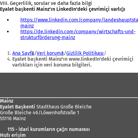
VIII. Geçerlilik, sorular ve daha fazla bilgi
Eyalet başkenti Mainz'ın LinkedIn'deki çevrimiçi varlığı
https://www.linkedin.com/company/landeshauptsta
mainz
(
https://de.linkedin.com/company/wirtschafts-und-
Y
strukturförderung-mainz
e
(
n
Y
Buradasınız:
i
e
Ana Sayfa
Veri koruma
Gizlilik Politikası
b
n
Eyalet başkenti Mainz'ın www.linkedIn'deki çevrimiçi
i
i
varlıkları için veri koruma bilgileri.
r
b
s
i
Ayak
e
r
bölgesi
k
s
m
e
e
k
Mainz
d
m
Eyalet Başkenti
Stadthaus Große Bleiche
e
e
Große Bleiche 46/Löwenhofstraße 1
a
d
55116 Mainz
ç
e
ı
a
115 - İdari kurumların çağrı numarası
l
ç
Hızlı erişim
ı
ı