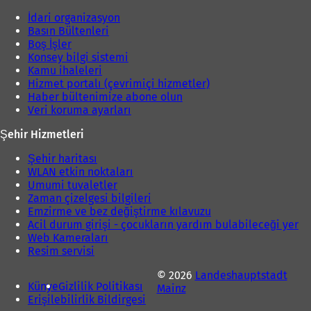
r
l
İdari organizasyon
)
ı
Basın Bültenleri
r
Boş İşler
)
Konsey bilgi sistemi
Kamu ihaleleri
Hizmet portalı (çevrimiçi hizmetler)
Haber bültenimize abone olun
Veri koruma ayarları
Şehir Hizmetleri
Şehir haritası
WLAN etkin noktaları
Umumi tuvaletler
Zaman çizelgesi bilgileri
Emzirme ve bez değiştirme kılavuzu
Acil durum girişi - çocukların yardım bulabileceği yer
Web Kameraları
Resim servisi
© 2026
Landeshauptstadt
Künye
Gizlilik Politikası
Mainz
Erişilebilirlik Bildirgesi