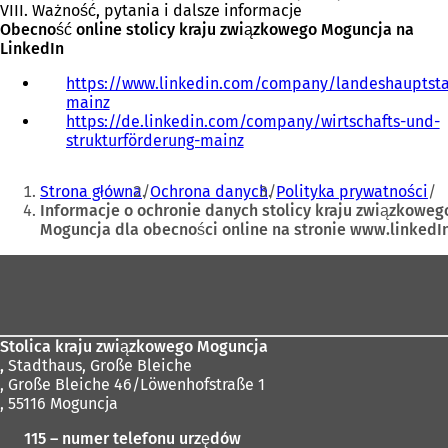
VIII. Ważność, pytania i dalsze informacje
Obecność online stolicy kraju związkowego Moguncja na
LinkedIn
https://www.linkedin.com/company/landeshauptsta
mainz
(
https://de.linkedin.com/company/wirtschafts-und-
O
strukturförderung-mainz
t
(
w
O
Jesteś
i
t
Strona główna
Ochrona danych
Polityka prywatności
e
w
tutaj:
Informacje o ochronie danych stolicy kraju związkoweg
r
i
Moguncja dla obecności online na stronie www.linkedIn
a
e
s
r
Obszar
i
a
stóp
ę
s
w
i
n
ę
Stolica kraju związkowego Moguncja
o
w
,
Stadthaus, Große Bleiche
w
n
, Große Bleiche 46/Löwenhofstraße 1
e
o
, 55116 Moguncja
j
w
k
e
115 – numer telefonu urzędów
a
j