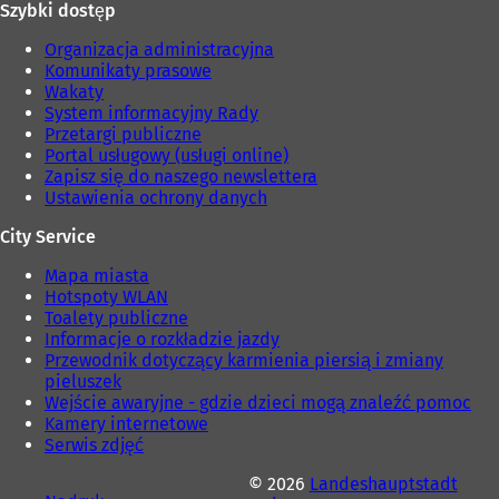
Szybki dostęp
r
k
c
a
Organizacja administracyjna
i
r
Komunikaty prasowe
e
c
Wakaty
)
i
System informacyjny Rady
e
Przetargi publiczne
)
Portal usługowy (usługi online)
Zapisz się do naszego newslettera
Ustawienia ochrony danych
City Service
Mapa miasta
Hotspoty WLAN
Toalety publiczne
Informacje o rozkładzie jazdy
Przewodnik dotyczący karmienia piersią i zmiany
pieluszek
Wejście awaryjne - gdzie dzieci mogą znaleźć pomoc
Kamery internetowe
Serwis zdjęć
© 2026
Landeshauptstadt