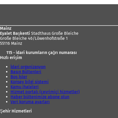
Ayak
bölgesi
Mainz
Eyalet Başkenti
Stadthaus Große Bleiche
Große Bleiche 46/Löwenhofstraße 1
55116 Mainz
115 - İdari kurumların çağrı numarası
Hızlı erişim
İdari organizasyon
Basın Bültenleri
Boş İşler
Konsey bilgi sistemi
Kamu ihaleleri
Hizmet portalı (çevrimiçi hizmetler)
Haber bültenimize abone olun
Veri koruma ayarları
Şehir Hizmetleri