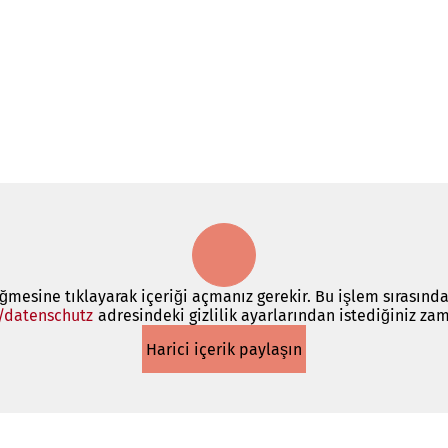
üğmesine tıklayarak içeriği açmanız gerekir. Bu işlem sırasında
/datenschutz
(Yeni
adresindeki gizlilik ayarlarından istediğiniz zam
bir
Harici içerik paylaşın
sekmede
açılır)