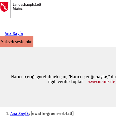
Ana
sayfaya
İçeriğe atla
Ana Sayfa
yüksek sesle oku
Harici içeriği görebilmek için, "Harici içeriği paylaş" d
ilgili veriler toplar.
www.mainz.de
Buradasınız:
Ana Sayfa
[ewaffe-gruen-erbfall]