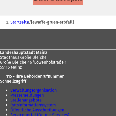
einem
neuen
Tab)
Sie
Startseite
[ewaffe-gruen-erbfall]
befinden
Fußbereich
sich
hier:
Landeshauptstadt Mainz
Stadthaus Große Bleiche
Große Bleiche 46/Löwenhofstraße 1
55116 Mainz
115 - Ihre Behördenrufnummer
Schnellzugriff
Verwaltungsorganisation
Pressemeldungen
Stellenangebote
Ratsinformationssystem
Öffentliche Ausschreibungen
Serviceportal (Online-Services)