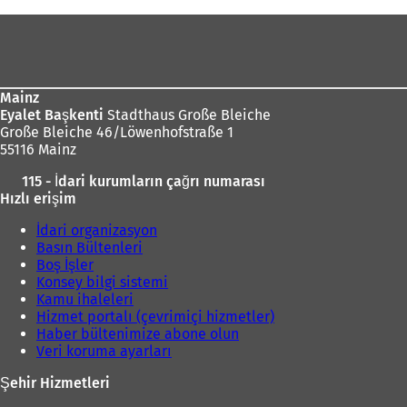
Ayak
bölgesi
Mainz
Eyalet Başkenti
Stadthaus Große Bleiche
Große Bleiche 46/Löwenhofstraße 1
55116 Mainz
115 - İdari kurumların çağrı numarası
Hızlı erişim
İdari organizasyon
Basın Bültenleri
Boş İşler
Konsey bilgi sistemi
Kamu ihaleleri
Hizmet portalı (çevrimiçi hizmetler)
Haber bültenimize abone olun
Veri koruma ayarları
Şehir Hizmetleri