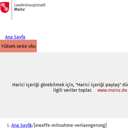
Ana
sayfaya
İçeriğe atla
Ana Sayfa
yüksek sesle oku
Harici içeriği görebilmek için, "Harici içeriği paylaş" d
ilgili veriler toplar.
www.mainz.de
Buradasınız:
Ana Sayfa
[ewaffe-mitnahme-verlaengerung]