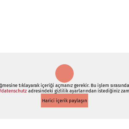
üğmesine tıklayarak içeriği açmanız gerekir. Bu işlem sırasında
/datenschutz
(Yeni
adresindeki gizlilik ayarlarından istediğiniz zam
bir
Harici içerik paylaşın
sekmede
açılır)