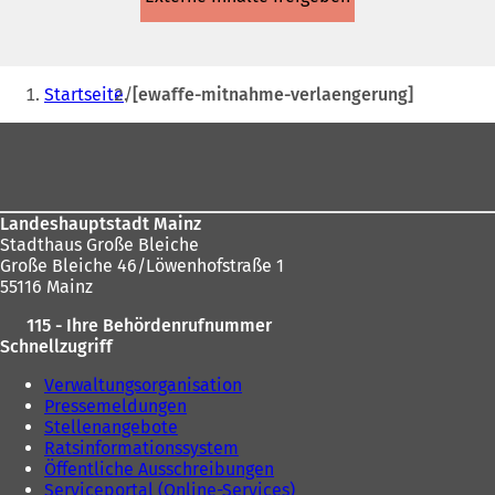
einem
neuen
Tab)
Sie
Startseite
[ewaffe-mitnahme-verlaengerung]
befinden
Fußbereich
sich
hier:
Landeshauptstadt Mainz
Stadthaus Große Bleiche
Große Bleiche 46/Löwenhofstraße 1
55116 Mainz
115 - Ihre Behördenrufnummer
Schnellzugriff
Verwaltungsorganisation
Pressemeldungen
Stellenangebote
Ratsinformationssystem
Öffentliche Ausschreibungen
Serviceportal (Online-Services)