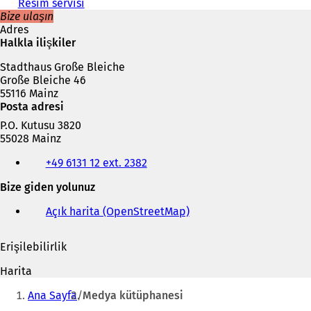
Resim servisi
Bize ulaşın
Adres
Halkla ilişkiler
Stadthaus Große Bleiche
Große Bleiche 46
55116 Mainz
Posta adresi
P.O. Kutusu 3820
55028 Mainz
Telefon,
+49 6131 12 ext. 2382
faks
ve
Bize giden yolunuz
e-
posta
Açık harita (OpenStreetMap)
(
adresi
Y
e
Erişilebilirlik
n
i
Harita
b
Buradasınız:
i
Ana Sayfa
Medya kütüphanesi
r