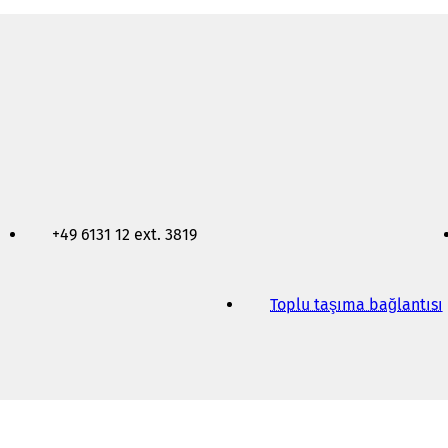
+49 6131 12 ext. 3819
Toplu taşıma bağlantısı
(
i
i