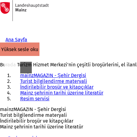
Ana
sayfaya
İçeriğe atla
Ana Sayfa
yüksek sesle oku
Burada Turizm Hizmet Merkezi'nin çeşitli broşürlerini, el ilanla
mainzMAGAZIN - Şehir Dergisi
Turist bilgilendirme materyali
İndirilebilir broşür ve kitapçıklar
Mainz şehrinin tarihi üzerine literatür
Resim servisi
mainzMAGAZIN - Şehir Dergisi
Turist bilgilendirme materyali
İndirilebilir broşür ve kitapçıklar
Mainz şehrinin tarihi üzerine literatür