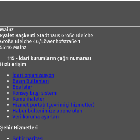
s
Ayak
e
bölgesi
k
m
e
Mainz
d
Eyalet Başkenti
Stadthaus Große Bleiche
e
Große Bleiche 46/Löwenhofstraße 1
a
55116 Mainz
ç
ı
115 - İdari kurumların çağrı numarası
l
Hızlı erişim
ı
r
İdari organizasyon
)
Basın Bültenleri
Boş İşler
Konsey bilgi sistemi
Kamu ihaleleri
Hizmet portalı (çevrimiçi hizmetler)
Haber bültenimize abone olun
Veri koruma ayarları
Şehir Hizmetleri
Şehir haritası