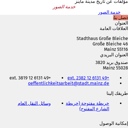
مؤلفات عن تاريخ مدينة ماينز
خدمة الصور
خدمة الصور
اتصل بنا
العنوان
العلاقات العامة
Stadthaus Große Bleiche
Große Bleiche 46
55116 Mainz
العنوان البريدي
صندوق بريد 3820
55028 Mainz
الهاتف
+49 6131 12 ext. 3819
+49 6131 12 ext. 2382
والفاكس
oeffentlichkeitsarbeit
stadt.mainz
de
وعنوان
البريد
طريقك إلينا
الإلكتروني
خريطة مفتوحة (خريطة
وسائل النقل العام
(
الشارع المفتوح)
(
ي
ي
ف
ف
ت
إمكانية الوصول
ت
ح