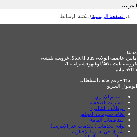
ح
ف
الخريطة
ف
ي
أنت
ي
ع
الصفحة الرئيسية
مكتبة الوسائط
هنا
ع
ل
ل
ا
منطقة
ا
م
القدم
م
ة
ة
ت
ت
ب
مدينة
ب
و
ماينز، عاصمة الولاية،
Stadthaus، غروسه بليشه،
و
ي
غروسه بليشه 46/لوفنهوفشتراسه 1،
ي
ب
55116 ماينز
ب
ج
ج
د
115 - رقم هاتف السلطات
د
ي
الوصول السريع
ي
د
د
ة
التنظيم الإداري
ة
)
النشرات الصحفية
)
الوظائف الشاغرة
نظام معلومات المجلس
المناقصات العامة
بوابة الخدمات (الخدمات عبر الإنترنت)
اشترك في نشرتنا الإخبارية