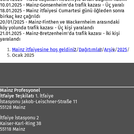
10.01.2025 - Mainz-Gonsenheim'da trafik kazası - Üç yaralı
18.01.2025 - Mainz itfaiyesi Cumartesi günü öğleden sonra
birkaç kez çağrıldı
20/01/2025 - Mainz-Finthen ve Wackernheim arasındaki
köy yolunda trafik kazası - Üç kişi yaralandı
21.01.2025 - Mainz-Bretzenheim'da trafik kazası - İki kişi
yaralandı
Buradasınız:
Mainz itfaiyesine hoş geldiniz
Dağıtımlar
Arşiv
2025
Ocak 2025
Ayak
bölgesi
Mainz Profesyonel
İtfaiye Teşkilatı
1. İtfaiye
İstasyonu Jakob-Leischner-Straße 11
55128 Mainz
İtfaiye İstasyonu 2
Kaiser-Karl-Ring 38
55118 Mainz