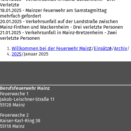
Verletzte
18.01.2025 - Mainzer Feuerwehr am Samstagmittag
mehrfach gefordert
20.01.2025 - Verkehrsunfall auf der Landstraße zwischen
Mainz-Finthen und Wackernheim - Drei verletzte Personen
21.01.2025 - Verkehrsunfall in Mainz-Bretzenheim - Zwei
verletzte Personen
Sie
Willkommen bei der Feuerwehr Mainz
Einsätze
Archiv
befinden
2025
Januar 2025
sich
Fußbereich
hier:
Berufsfeuerwehr Mainz
Feuerwache 1
Jakob-Leischner-Straße 11
55128 Mainz
Feuerwache 2
Kaiser-Karl-Ring 38
55118 Mainz