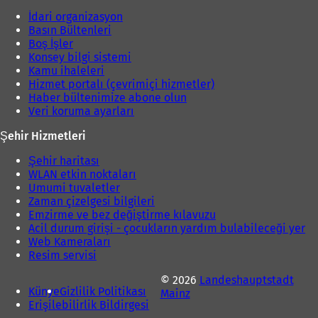
İdari organizasyon
Basın Bültenleri
Boş İşler
Konsey bilgi sistemi
Kamu ihaleleri
Hizmet portalı (çevrimiçi hizmetler)
Haber bültenimize abone olun
Veri koruma ayarları
Şehir Hizmetleri
Şehir haritası
WLAN etkin noktaları
Umumi tuvaletler
Zaman çizelgesi bilgileri
Emzirme ve bez değiştirme kılavuzu
Acil durum girişi - çocukların yardım bulabileceği yer
Web Kameraları
Resim servisi
© 2026
Landeshauptstadt
Künye
Gizlilik Politikası
Mainz
Erişilebilirlik Bildirgesi