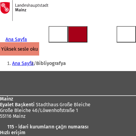
Ana
sayfaya
İçeriğe atla
Ana Sayfa
yüksek sesle oku
Buradasınız:
Ana Sayfa
Bibliyografya
Ayak
bölgesi
Mainz
Eyalet Başkenti
Stadthaus Große Bleiche
Große Bleiche 46/Löwenhofstraße 1
55116 Mainz
115 - İdari kurumların çağrı numarası
Hızlı erişim