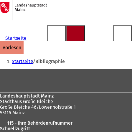
Zur
Startseite
Inhalt anspringen
Startseite
vorlesen
Sie
Startseite
Bibliographie
befinden
Fußbereich
sich
hier:
Landeshauptstadt Mainz
Stadthaus Große Bleiche
Große Bleiche 46/Löwenhofstraße 1
55116 Mainz
115 - Ihre Behördenrufnummer
Schnellzugriff