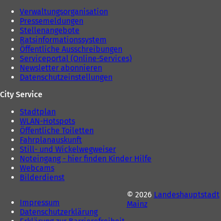
Verwaltungsorganisation
Pressemeldungen
Stellenangebote
Ratsinformationssystem
Öffentliche Ausschreibungen
Serviceportal (Online-Services)
Newsletter abonnieren
Datenschutzeinstellungen
City Service
Stadtplan
WLAN-Hotspots
Öffentliche Toiletten
Fahrplanauskunft
Still- und Wickelwegweiser
Noteingang - hier finden Kinder Hilfe
Webcams
Bilderdienst
© 2026
Landeshauptstadt
Impressum
Mainz
Datenschutzerklärung