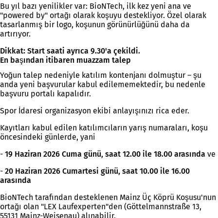
Bu yıl bazı yenilikler var: BioNTech, ilk kez yeni ana ve
"powered by" ortağı olarak koşuyu destekliyor. Özel olarak
tasarlanmış bir logo, koşunun görünürlüğünü daha da
artırıyor.
Dikkat: Start saati ayrıca 9.30'a çekildi.
En başından itibaren muazzam talep
Yoğun talep nedeniyle katılım kontenjanı dolmuştur – şu
anda yeni başvurular kabul edilememektedir, bu nedenle
başvuru portalı kapalıdır.
Spor İdaresi organizasyon ekibi anlayışınızı rica eder.
Kayıtları kabul edilen katılımcıların yarış numaraları, koşu
öncesindeki günlerde, yani
-
19 Haziran 2026 Cuma günü, saat 12.00 ile 18.00 arasında
ve
-
20 Haziran 2026 Cumartesi günü, saat 10.00 ile 16.00
arasında
BioNTech tarafından desteklenen Mainz Üç Köprü Koşusu'nun
ortağı olan "LEX Laufexperten"den (Göttelmannstraße 13,
55131 Mainz-Weisenau) alınabilir.