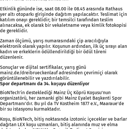
Etkinlik gününde ise, saat 08.00 ile 08.45 arasında Rathaus
yer altı otoparkı girişinde dağıtım yapılacaktır. Teslimat için
katılım onayı gereklidir; bir temsilci tarafından teslim
alınacaksa, ek olarak bir vekaletname veya kimlik fotokopisi
de gereklidir.
Zaman ölçümü, yarış numarasındaki çip aracılığıyla
elektronik olarak yapılır. Koşunun ardından, ilk üç sırayı alan
kadın ve erkeklerin ödüllendirildiği bir ödül töreni
düzenlenir.
Sonuçlar ve dijital sertifikalar, yarış günü
mainz.de/dreibrueckenlauf adresinden çevrimiçi olarak
görüntülenebilir ve yazdırılabilir.
Spor departmanı da 34. koşuyu düzenliyor
BioNTech'in desteklediği Mainz Üç Köprü Koşusu'nun
organizatörü, her zamanki gibi Mainz Eyalet Başkenti Spor
Departmanı'dır. Bu yıl da TV Kostheim 1877 e.V., Maaraue'de
bir su istasyonu kurmaktadır.
Koşu, BioNTech, bitiş noktasında izotonic içecekler ve barlar
dağıtan LEX koşu uzmanları, bitiş alanında muz ve elma