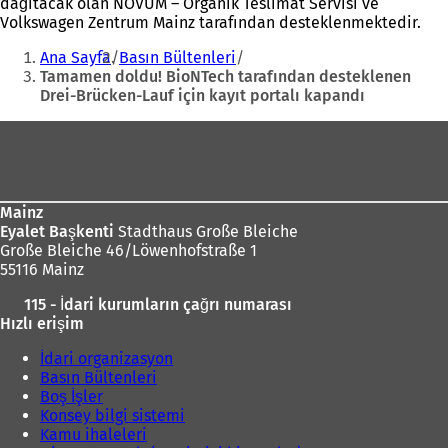
dağıtacak olan NOVUM – Organik Teslimat Servisi ve
Volkswagen Zentrum Mainz tarafından desteklenmektedir.
Buradasınız:
Ana Sayfa
Basın Bültenleri
Tamamen doldu! BioNTech tarafından desteklenen
Drei-Brücken-Lauf için kayıt portalı kapandı
Ayak
bölgesi
Mainz
Eyalet Başkenti
Stadthaus Große Bleiche
Große Bleiche 46/Löwenhofstraße 1
55116 Mainz
115 - İdari kurumların çağrı numarası
Hızlı erişim
İdari organizasyon
Basın Bültenleri
Boş İşler
Konsey bilgi sistemi
Kamu ihaleleri