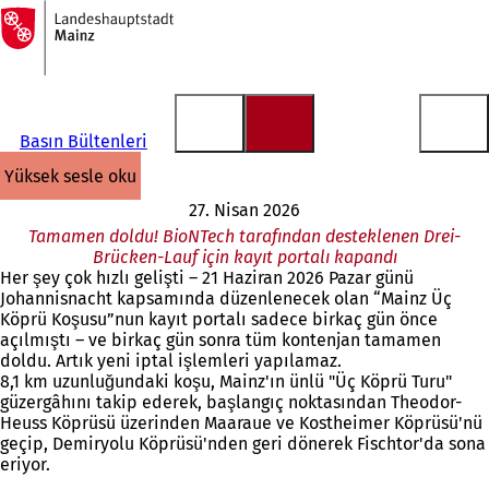
Ana
sayfaya
İçeriğe atla
Basın Bültenleri
yüksek sesle oku
27. Nisan 2026
Tamamen doldu! BioNTech tarafından desteklenen Drei-
Brücken-Lauf için kayıt portalı kapandı
Her şey çok hızlı gelişti – 21 Haziran 2026 Pazar günü
Johannisnacht kapsamında düzenlenecek olan “Mainz Üç
Köprü Koşusu”nun kayıt portalı sadece birkaç gün önce
açılmıştı – ve birkaç gün sonra tüm kontenjan tamamen
doldu. Artık yeni iptal işlemleri yapılamaz.
8,1 km uzunluğundaki koşu, Mainz'ın ünlü "Üç Köprü Turu"
güzergâhını takip ederek, başlangıç noktasından Theodor-
Heuss Köprüsü üzerinden Maaraue ve Kostheimer Köprüsü'nü
geçip, Demiryolu Köprüsü'nden geri dönerek Fischtor'da sona
eriyor.