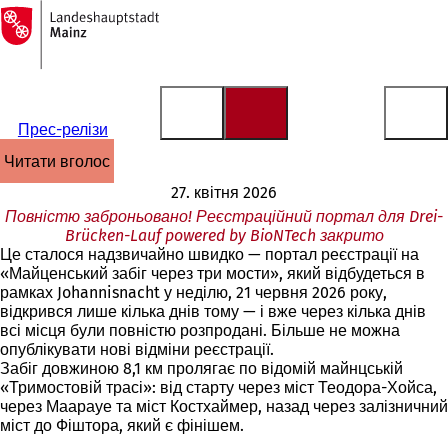
На
головну
Перейти до змісту
сторінку
Прес-релізи
читати вголос
27. квітня 2026
Повністю заброньовано! Реєстраційний портал для Drei-
Brücken-Lauf powered by BioNTech закрито
Це сталося надзвичайно швидко — портал реєстрації на
«Майценський забіг через три мости», який відбудеться в
рамках Johannisnacht у неділю, 21 червня 2026 року,
відкрився лише кілька днів тому — і вже через кілька днів
всі місця були повністю розпродані. Більше не можна
опублікувати нові відміни реєстрації.
Забіг довжиною 8,1 км пролягає по відомій майнцській
«Тримостовій трасі»: від старту через міст Теодора-Хойса,
через Маарауе та міст Костхаймер, назад через залізничний
міст до Фіштора, який є фінішем.