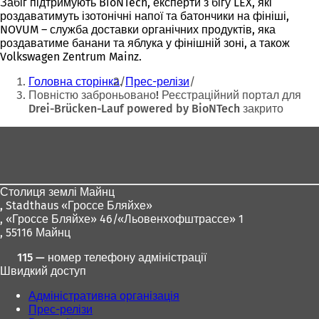
Забіг підтримують BioNTech, експерти з бігу LEX, які
роздаватимуть ізотонічні напої та батончики на фініші,
NOVUM – служба доставки органічних продуктів, яка
роздаватиме банани та яблука у фінішній зоні, а також
Volkswagen Zentrum Mainz.
Ти
Головна сторінка
Прес-релізи
тут:
Повністю заброньовано! Реєстраційний портал для
Drei-Brücken-Lauf powered by BioNTech закрито
Зона
для
ніг
Столиця землі Майнц
,
Stadthaus «Гроссе Бляйхе»
, «Гроссе Бляйхе» 46/«Льовенхофштрассе» 1
, 55116 Майнц
115 — номер телефону адміністрації
Швидкий доступ
Адміністративна організація
Прес-релізи