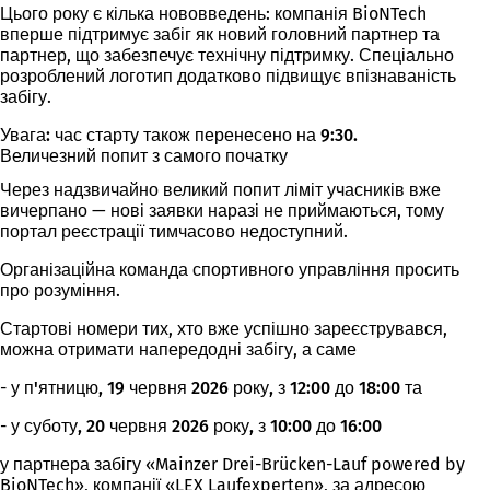
Цього року є кілька нововведень: компанія BioNTech
вперше підтримує забіг як новий головний партнер та
партнер, що забезпечує технічну підтримку. Спеціально
розроблений логотип додатково підвищує впізнаваність
забігу.
Увага: час старту також перенесено на 9:30.
Величезний попит з самого початку
Через надзвичайно великий попит ліміт учасників вже
вичерпано — нові заявки наразі не приймаються, тому
портал реєстрації тимчасово недоступний.
Організаційна команда спортивного управління просить
про розуміння.
Стартові номери тих, хто вже успішно зареєструвався,
можна отримати напередодні забігу, а саме
-
у п'ятницю, 19 червня 2026 року, з 12:00 до 18:00
та
-
у суботу, 20 червня 2026 року, з 10:00 до 16:00
у партнера забігу «Mainzer Drei-Brücken-Lauf powered by
BioNTech», компанії «LEX Laufexperten», за адресою