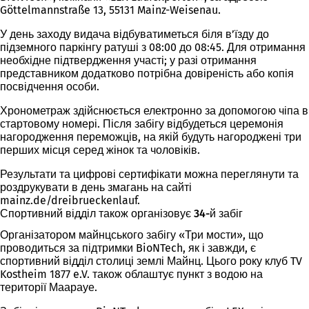
Göttelmannstraße 13, 55131 Mainz-Weisenau.
У день заходу видача відбуватиметься біля в’їзду до
підземного паркінгу ратуші з 08:00 до 08:45. Для отримання
необхідне підтвердження участі; у разі отримання
представником додатково потрібна довіреність або копія
посвідчення особи.
Хронометраж здійснюється електронно за допомогою чіпа в
стартовому номері. Після забігу відбудеться церемонія
нагородження переможців, на якій будуть нагороджені три
перших місця серед жінок та чоловіків.
Результати та цифрові сертифікати можна переглянути та
роздрукувати в день змагань на сайті
mainz.de/dreibrueckenlauf.
Спортивний відділ також організовує 34-й забіг
Організатором майнцського забігу «Три мости», що
проводиться за підтримки BioNTech, як і завжди, є
спортивний відділ столиці землі Майнц. Цього року клуб TV
Kostheim 1877 e.V. також облаштує пункт з водою на
території Маарауе.