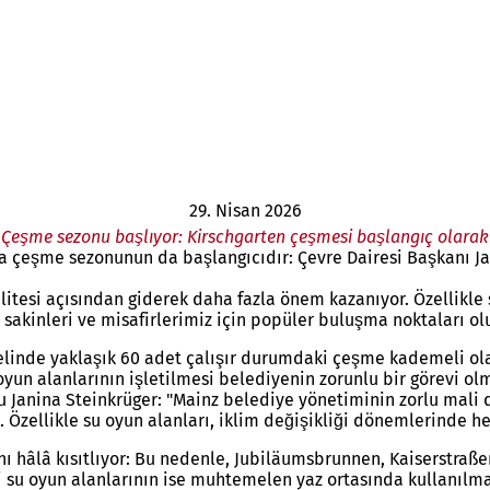
29. Nisan 2026
Çeşme sezonu başlıyor: Kirschgarten çeşmesi başlangıç olarak
a çeşme sezonunun da başlangıcıdır: Çevre Dairesi Başkanı Jan
alitesi açısından giderek daha fazla önem kazanıyor. Özellikl
kinleri ve misafirlerimiz için popüler buluşma noktaları oluy
elinde yaklaşık 60 adet çalışır durumdaki çeşme kademeli olar
 oyun alanlarının işletilmesi belediyenin zorunlu bir görevi
su Janina Steinkrüger: "Mainz belediye yönetiminin zorlu mal
ellikle su oyun alanları, iklim değişikliği dönemlerinde herk
sını hâlâ kısıtlıyor: Bu nedenle, Jubiläumsbrunnen, Kaiserst
i su oyun alanlarının ise muhtemelen yaz ortasında kullanılm