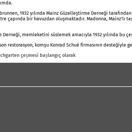
rımda.
nbrunnen, 1932 yılında Mainz Güzelleştirme Derneği tarafında
etre çapında bir havuzdan oluşmaktadır. Madonna, Mainz'lı taş
me Derneği, memleketini süslemek amacıyla 1932 yılında bu çe
 son restorasyon, komşu Konrad Schué firmasının desteğiyle ger
schgarten çeşmesi başlangıç olarak