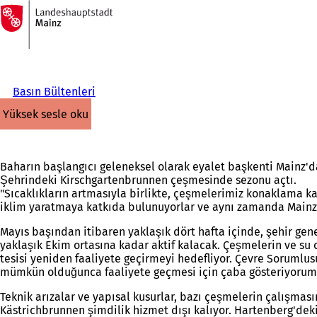
Ana
sayfaya
İçeriğe atla
Basın Bültenleri
yüksek sesle oku
Baharın başlangıcı geleneksel olarak eyalet başkenti Mainz'd
Şehrindeki Kirschgartenbrunnen çeşmesinde sezonu açtı.
"Sıcaklıkların artmasıyla birlikte, çeşmelerimiz konaklama k
iklim yaratmaya katkıda bulunuyorlar ve aynı zamanda Mainz sa
Mayıs başından itibaren yaklaşık dört hafta içinde, şehir gen
yaklaşık Ekim ortasına kadar aktif kalacak. Çeşmelerin ve su
tesisi yeniden faaliyete geçirmeyi hedefliyor. Çevre Sorumlu
mümkün olduğunca faaliyete geçmesi için çaba gösteriyorum. Öz
Teknik arızalar ve yapısal kusurlar, bazı çeşmelerin çalışma
Kästrichbrunnen şimdilik hizmet dışı kalıyor. Hartenberg'dek