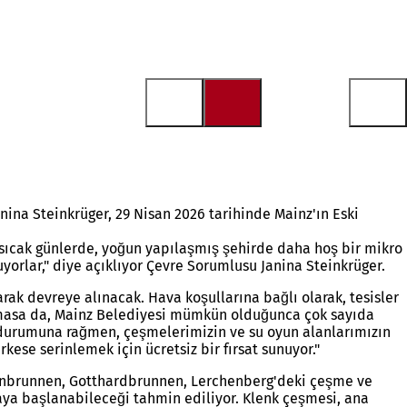
ina Steinkrüger, 29 Nisan 2026 tarihinde Mainz'ın Eski
e sıcak günlerde, yoğun yapılaşmış şehirde daha hoş bir mikro
orlar," diye açıklıyor Çevre Sorumlusu Janina Steinkrüger.
ak devreye alınacak. Hava koşullarına bağlı olarak, tesisler
 olmasa da, Mainz Belediyesi mümkün olduğunca çok sayıda
i durumuna rağmen, çeşmelerimizin ve su oyun alanlarımızın
ese serinlemek için ücretsiz bir fırsat sunuyor."
raßenbrunnen, Gotthardbrunnen, Lerchenberg'deki çeşme ve
aya başlanabileceği tahmin ediliyor. Klenk çeşmesi, ana