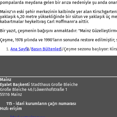
pompalarda meydana gelen bir arıza nedeniyle şu anda ona
Mainz'ın eski şehir merkezinin kalbinde yer alan Kirschgarte
yaklaşık 4,20 metre yüksekliğinde bir sütun ve yaklaşık üç m
kabartmalar heykeltıraş Carl Hoffmann'a aittir.
Bir yazıt, çeşmenin bağışını anmaktadır: "Mainz Güzelleştir
Çeşme, 1978 yılında ve 1990'ların sonunda restore edilmiştir;
Buradasınız:
Ana Sayfa
Basın Bültenleri
Çeşme sezonu başlıyor: Kir
Ayak
bölgesi
Mainz
Eyalet Başkenti
Stadthaus Große Bleiche
Große Bleiche 46/Löwenhofstraße 1
55116 Mainz
115 - İdari kurumların çağrı numarası
Hızlı erişim