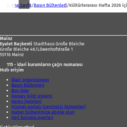
Buradasınız:
Y
Ana Sayfa
Basın Bültenleri
Kültürlerarası Hafta 2026 iç
e
n
Ayak
i
b
bölgesi
i
r
s
Mainz
e
Eyalet Başkenti
Stadthaus Große Bleiche
k
Große Bleiche 46/Löwenhofstraße 1
m
55116 Mainz
e
115 - İdari kurumların çağrı numarası
d
Hızlı erişim
e
a
İdari organizasyon
ç
Basın Bültenleri
ı
Boş İşler
l
Konsey bilgi sistemi
ı
Kamu ihaleleri
r
Hizmet portalı (çevrimiçi hizmetler)
)
Haber bültenimize abone olun
Veri koruma ayarları