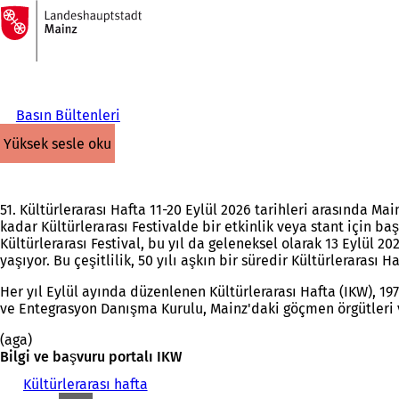
Ana
sayfaya
İçeriğe atla
Basın Bültenleri
yüksek sesle oku
51. Kültürlerarası Hafta 11-20 Eylül 2026 tarihleri arasında M
kadar Kültürlerarası Festivalde bir etkinlik veya stant için 
Kültürlerarası Festival, bu yıl da geleneksel olarak 13 Eylül
yaşıyor. Bu çeşitlilik, 50 yılı aşkın bir süredir Kültürlerarası Ha
Her yıl Eylül ayında düzenlenen Kültürlerarası Hafta (IKW), 1
ve Entegrasyon Danışma Kurulu, Mainz'daki göçmen örgütleri v
(aga)
Bilgi ve başvuru portalı IKW
Kültürlerarası hafta
(