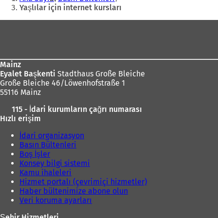
Yaşlılar için internet kursları
Ayak
bölgesi
Mainz
Eyalet Başkenti
Stadthaus Große Bleiche
Große Bleiche 46/Löwenhofstraße 1
55116 Mainz
115 - İdari kurumların çağrı numarası
Hızlı erişim
İdari organizasyon
Basın Bültenleri
Boş İşler
Konsey bilgi sistemi
Kamu ihaleleri
Hizmet portalı (çevrimiçi hizmetler)
Haber bültenimize abone olun
Veri koruma ayarları
Şehir Hizmetleri