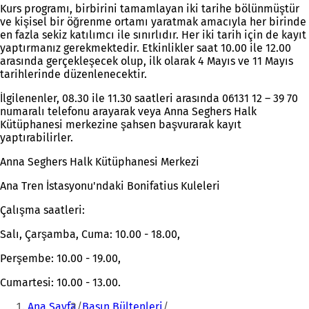
Kurs programı, birbirini tamamlayan iki tarihe bölünmüştür
ve kişisel bir öğrenme ortamı yaratmak amacıyla her birinde
en fazla sekiz katılımcı ile sınırlıdır. Her iki tarih için de kayıt
yaptırmanız gerekmektedir. Etkinlikler saat 10.00 ile 12.00
arasında gerçekleşecek olup, ilk olarak 4 Mayıs ve 11 Mayıs
tarihlerinde düzenlenecektir.
İlgilenenler, 08.30 ile 11.30 saatleri arasında 06131 12 – 39 70
numaralı telefonu arayarak veya Anna Seghers Halk
Kütüphanesi merkezine şahsen başvurarak kayıt
yaptırabilirler.
Anna Seghers Halk Kütüphanesi Merkezi
Ana Tren İstasyonu'ndaki Bonifatius Kuleleri
Çalışma saatleri:
Salı, Çarşamba, Cuma: 10.00 - 18.00,
Perşembe: 10.00 - 19.00,
Cumartesi: 10.00 - 13.00.
Buradasınız:
Ana Sayfa
Basın Bültenleri