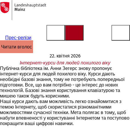
На
головну
Перейти до змісту
сторінку
Прес-релізи
читати вголос
22. квітня 2026
Інтернет-курси для людей похилого віку
Публічна бібліотека ім. Анни Зегерс знову пропонує
інтернет-курси для людей похилого віку. Курси дають
необхідні базові знання, тому не потребують попередньої
підготовки. Все, що вам потрібно - це інтерес до нових
технологій. Базові знання користування клавіатурою та
мишею також будуть корисними.
Наші курси дають вам можливість легко ознайомитися з
темою Інтернету, щоб скористатися різноманітними
можливостями сучасної техніки. Мета полягає в тому, щоб
набути впевненості у користуванні Інтернетом та поступово
покращити ваші цифрові навички.