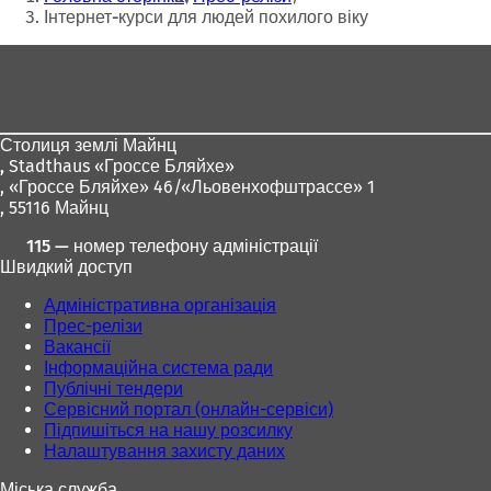
тут:
Інтернет-курси для людей похилого віку
Зона
для
ніг
Столиця землі Майнц
,
Stadthaus «Гроссе Бляйхе»
, «Гроссе Бляйхе» 46/«Льовенхофштрассе» 1
, 55116 Майнц
115 — номер телефону адміністрації
Швидкий доступ
Адміністративна організація
Прес-релізи
Вакансії
Інформаційна система ради
Публічні тендери
Сервісний портал (онлайн-сервіси)
Підпишіться на нашу розсилку
Налаштування захисту даних
Міська служба