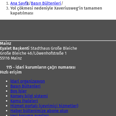
Buradasınız:
Ana Sayfa
Basın Bültenleri
Yol çökmesi nedeniyle Xaveriusweg'in tamamen
kapatılması
Ayak
bölgesi
Mainz
Eyalet Başkenti
Stadthaus Große Bleiche
Große Bleiche 46/Löwenhofstraße 1
55116 Mainz
115 - İdari kurumların çağrı numarası
Hızlı erişim
İdari organizasyon
Basın Bültenleri
Boş İşler
Konsey bilgi sistemi
Kamu ihaleleri
Hizmet portalı (çevrimiçi hizmetler)
Haber bültenimize abone olun
Veri koruma ayarları